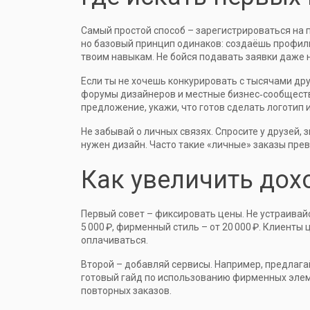
Самый простой способ – зарегистрироваться на по
но базовый принцип одинаков: создаёшь профил
твоим навыкам. Не бойся подавать заявки даже 
Если ты не хочешь конкурировать с тысячами дру
форумы дизайнеров и местные бизнес‑сообществ
предложение, укажи, что готов сделать логотип 
Не забывай о личных связях. Спросите у друзей, 
нужен дизайн. Часто такие «личные» заказы пр
Как увеличить дох
Первый совет – фиксировать цены. Не устраивайс
5 000 ₽, фирменный стиль – от 20 000 ₽. Клиенты
оплачиваться.
Второй – добавляй сервисы. Например, предлага
готовый гайд по использованию фирменных элем
повторных заказов.