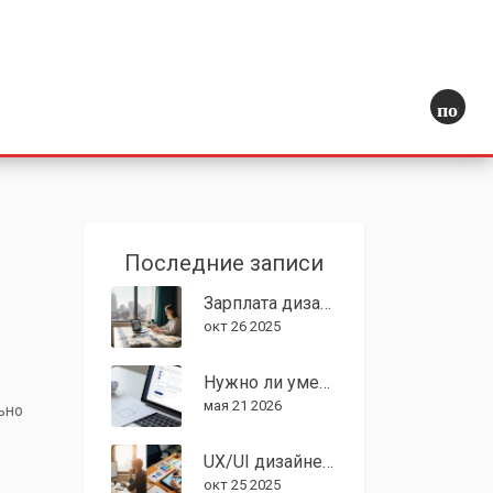
поиск
Последние записи
Зарплата дизайнера интерьера в США: реальный уровень в 2025
окт 26 2025
Нужно ли уметь рисовать, чтобы стать UX/UI дизайнером: честный разбор навыков
мая 21 2026
ьно
UX/UI дизайнер vs графический дизайнер: ключевые различия
окт 25 2025