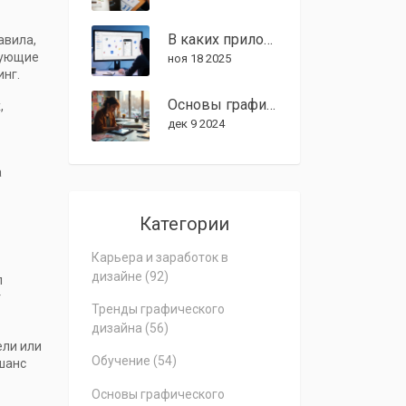
В каких приложениях работают UX/UI дизайнеры в 2025 году
авила,
вующие
ноя 18 2025
инг.
Основы графического дизайна: что рисует дизайнер?
,
дек 9 2024
а
Категории
Карьера и заработок в
дизайне
(92)
п
т
Тренды графического
дизайна
(56)
ели или
Обучение
(54)
шанс
Основы графического