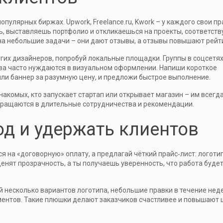
пулярных биржах. Upwork, Freelance.ru, Kwork – у каждого свои пр
ь, выставляешь портфолио и откликаешься на проекты, соответст
на небольшие задачи – они дают отзывы, а отзывы повышают рейт
гих дизайнеров, попробуй локальные площадки. Группы в соцсетях
а часто нуждаются в визуальном оформлении. Напиши короткое
или баннер за разумную цену, и предложи быстрое выполнение.
знакомых, кто запускает стартап или открывает магазин – им всегд
евращаются в длительные сотрудничества и рекомендации.
од и удержать клиентов
я на «договорную» оплату, а предлагай чёткий прайс‑лист: логоти
 ценят прозрачность, а ты получаешь уверенность, что работа буде
й несколько вариантов логотипа, небольшие правки в течение нед
ентов. Такие плюшки делают заказчиков счастливее и повышают 