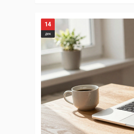
14
дек