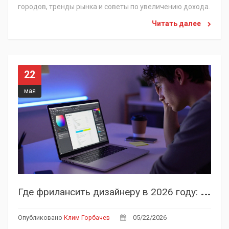
городов, тренды рынка и советы по увеличению дохода.
Читать далее
22
мая
Г
де фрилансить дизайнеру в 2026 году: лучшие биржи и стратегии поиска заказов
Опубликовано
Клим Горбачев
05/22/2026