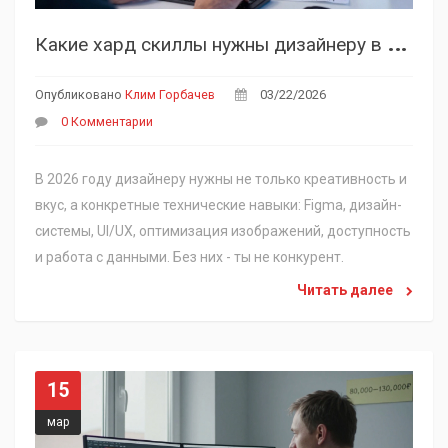
К
акие хард скиллы нужны дизайнеру в 2026 году
Опубликовано
Клим Горбачев
03/22/2026
0 Комментарии
В 2026 году дизайнеру нужны не только креативность и
вкус, а конкретные технические навыки: Figma, дизайн-
системы, UI/UX, оптимизация изображений, доступность
и работа с данными. Без них - ты не конкурент.
Читать далее
15
мар