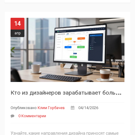
14
апр
К
то из дизайнеров зарабатывает больше всех: разбор зарплат и специальностей
Опубликовано
Клим Горбачев
04/14/2026
0 Комментарии
Узнайте, какие направления дизайна приносят самые