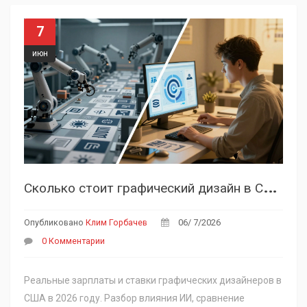
7
июн
С
колько стоит графический дизайн в США в 2026 году: ставки, зарплаты и тренды
Опубликовано
Клим Горбачев
06/ 7/2026
0 Комментарии
Реальные зарплаты и ставки графических дизайнеров в
США в 2026 году. Разбор влияния ИИ, сравнение