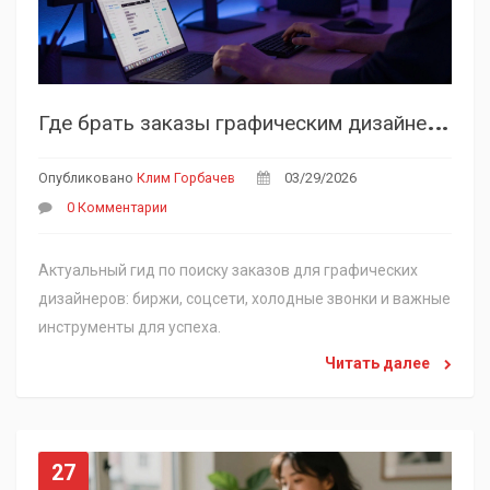
Г
де брать заказы графическим дизайнерам в 2026 году: полные источники
Опубликовано
Клим Горбачев
03/29/2026
0 Комментарии
Актуальный гид по поиску заказов для графических
дизайнеров: биржи, соцсети, холодные звонки и важные
инструменты для успеха.
Читать далее
27