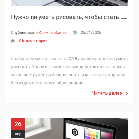
Н
ужно ли уметь рисовать, чтобы стать UX/UI дизайнером: честный разбор навыков
Опубликовано
Клим Горбачев
05/21/2026
0 Комментарии
Разбираем миф о том, что UX/UI дизайнер должен уметь
рисовать. Узнайте, какие навыки действительно важны,
какие инструменты использовать и как начать карьеру
без художественного образования.
Читать далее
26
апр