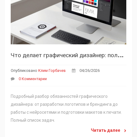
Ч
то делает графический дизайнер: полный список задач и обязанностей
Опубликовано
Клим Горбачев
04/26/2026
0 Комментарии
Подробный разбор обязанностей графического
дизайнера: от разработки логотипов и брендинга до
работы с нейросетями и подготовки макетов к печати.
Полный список задач.
Читать далее