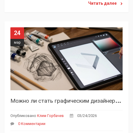
Читать далее
24
мар
М
ожно ли стать графическим дизайнером без умения рисовать: реальность 2026 года
Опубликовано
Клим Горбачев
03/24/2026
0 Комментарии