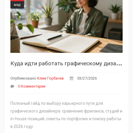
мар
К
уда идти работать графическому дизайнеру: выбор направления и поиск заказов в 2026 году
Опубликовано
Клим Горбачев
03/27/2026
0 Комментарии
Полезный гайд по выбору карьерного пути для
графического дизайнера: сравнение фриланса, студий и
in-house позиций, советы по портфолио и поиску работы
в 2026 году.