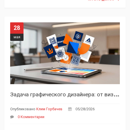
28
мая
З
адача графического дизайнера: от визуальной упаковки до решения бизнес-задач
Опубликовано
Клим Горбачев
05/28/2026
0 Комментарии