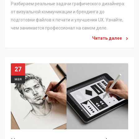
Разбираем реальные задачи графического дизайнера:
от визуальной коммуникации и брендинга до
подготовки файлов к печати и улучшения UX. Узнайте,
чем занимается профессионал на самом деле.
Читать далее
27
мая
Н
ужно ли уметь рисовать для графического дизайна: честный разбор навыков