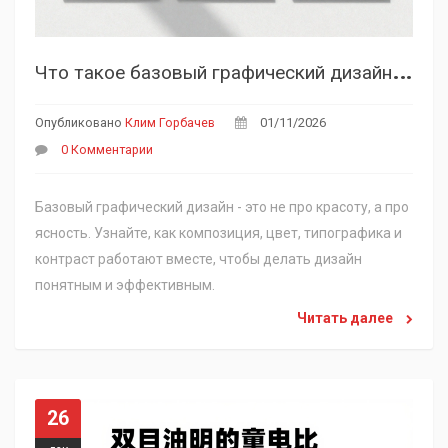
Ч
то такое базовый графический дизайн: основы, которые знает каждый профессионал
Опубликовано
Клим Горбачев
01/11/2026
0 Комментарии
Базовый графический дизайн - это не про красоту, а про
ясность. Узнайте, как композиция, цвет, типографика и
контраст работают вместе, чтобы делать дизайн
понятным и эффективным.
Читать далее
26