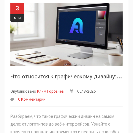
3
мая
Ч
то относится к графическому дизайну: сферы, задачи и заработок в 2026 году
Опубликовано
Клим Горбачев
05/ 3/2026
0 Комментарии
Разбираем, что такое графический дизайн на самом
деле: от логотипов до веб-интерфейсов. Узнайте о
ключевых навыках, инструментах и реальных способах