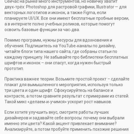
Сейчас на рынке много инструментов, но новичку хватит
двух‑трёх: Photoshop для растровой графики, Illustrator — для
векторных логотипов и иконок, а также Figma, если
планируете UI/UX. Все они имеют бесплатные пробные версии,
а в интернете полно учебных роликов, которые помогут
освоить базовые функции за час‑два.
Помимо программ, нужны ресурсы для вдохновения и
обучения. Подпишитесь на YouTube‑каналы по дизайну,
читайте блоги типа нашего сайта, где собраны статьи по
каждому принципу. Не забывайте про библиотеки бесплатных
шрифтов и иконок – они спасут, когда нужен быстрый
прототип.
Практика важнее теории. Возьмите простой проект – сделайте
плакат для вымышленного мероприятия, используя только
три цвета и один шрифт. Сфокусируйтесь на балансе и
контрасте, а потом сравните результат с примерами из статей.
Такой микс «делаем‑и‑учимся» ускорит рост навыков.
Если хотите улучшить вкус, смотрите работы лучших
дизайнеров и задавайте себе вопросы: почему они выбрали
именно эти цвета? Какой акцент привлекает внимание?
Анализируйте, а потом пробуйте применить похожие решения