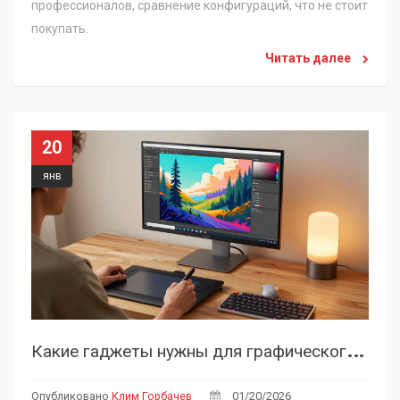
профессионалов, сравнение конфигураций, что не стоит
покупать.
Читать далее
20
янв
К
акие гаджеты нужны для графического дизайнера в 2026 году
Опубликовано
Клим Горбачев
01/20/2026