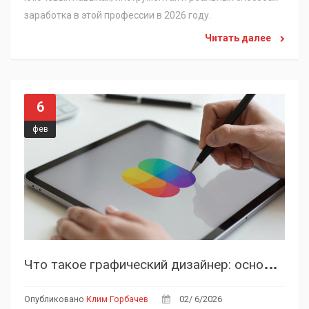
заработка в этой профессии в 2026 году.
Читать далее
6
фев
Ч
то такое графический дизайнер: основы профессии и современные тренды 2026
Опубликовано
Клим Горбачев
02/ 6/2026