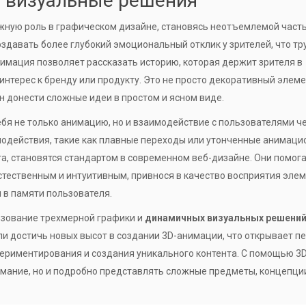
 визуальные решения
ажную роль в графическом дизайне, становясь неотъемлемой част
оздавать более глубокий эмоциональный отклик у зрителей, что тр
имация позволяет рассказать историю, которая держит зрителя в
нтерес к бренду или продукту. Это не просто декоративный элеме
 донести сложные идеи в простом и ясном виде.
я не только анимацию, но и взаимодействие с пользователями ч
одействия, такие как плавные переходы или утонченные анимац
а, становятся стандартом в современном веб-дизайне. Они помог
стественным и интуитивным, привнося в качество восприятия эле
 в памяти пользователя.
зование трехмерной графики и
динамичных визуальных решени
и достичь новых высот в создании 3D-анимации, что открывает п
риментирования и создания уникального контента. С помощью 3D
мание, но и подробно представлять сложные предметы, концепци