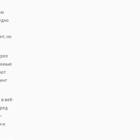
ью
удно
нт, но
ерез
ионные
ают
мент
й
в веб-
еред
-
и и