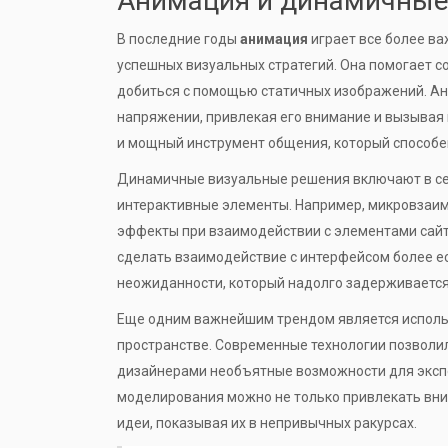
Анимация и динамичные
В последние годы
анимация
играет все более в
успешных визуальных стратегий. Она помогает с
добиться с помощью статичных изображений. Ан
напряжении, привлекая его внимание и вызывая и
и мощный инструмент общения, который способен
Динамичные визуальные решения включают в себ
интерактивные элементы. Например, микровзаим
эффекты при взаимодействии с элементами сайт
сделать взаимодействие с интерфейсом более е
неожиданности, который надолго задерживается
Еще одним важнейшим трендом является исполь
пространстве. Современные технологии позволил
дизайнерами необъятные возможности для экспе
моделирования можно не только привлекать вни
идеи, показывая их в непривычных ракурсах.