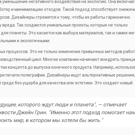
а уменьшение негативного воздействия на экологию. Она включае
ботку и минимизацию отходов. Такой подход способствует сниже
рсов. Дизайнеры стремятся к тому, чтобы их работы гармонично
 вреда. Так создаются уникальные проекты, которые не только
 для планеты. Это касается как выбора материалов, так и самих м
ельными и экологичными.
ых процессов. Это не только изменение привычных методов работы
изводственный цикл. Многие компании начинают внедрять принц
отки концепта до выпуска конечного продукта. Например, использ
при печати полиграфии. Дизайнеры ищут альтернативные решения,
реде без ущерба для качества или эстетики. Это создает новый
.
дущее, которого ждут люди и планета", — отмечает
ивости Джейн Грин. "Именно этот подход помогает на
оить мир, в котором мы хотели бы жить."