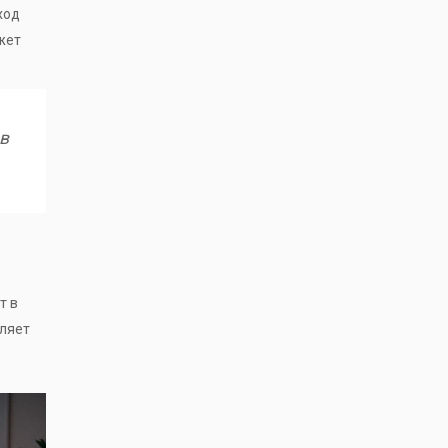
ход
жет
 в
т в
оляет