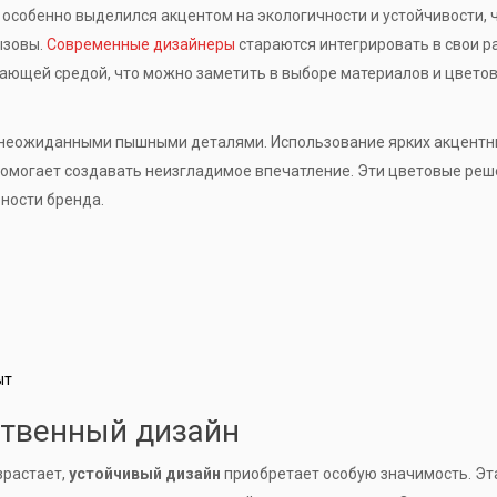
 особенно выделился акцентом на экологичности и устойчивости, 
ызовы.
Современные дизайнеры
стараются интегрировать в свои р
жающей средой, что можно заметить в выборе материалов и цвето
с неожиданными пышными деталями. Использование ярких акцент
омогает создавать неизгладимое впечатление. Эти цветовые ре
ности бренда.
ыт
ственный дизайн
зрастает,
устойчивый дизайн
приобретает особую значимость. Эт