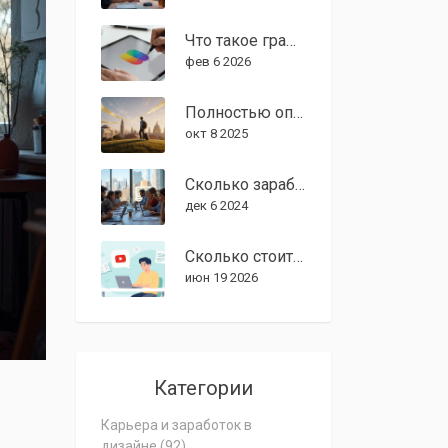
Что такое графический дизайнер: основы профессии и современные тренды 2026
фев 6 2026
Полностью оплачиваемые программы в университетах США: где учиться бесплатно
окт 8 2025
Сколько зарабатывает веб-дизайнер в США: путеводитель по карьерным возможностям
дек 6 2024
Сколько стоит обучение графическому дизайну в 2026 году: цены, курсы и скрытые расходы
июн 19 2026
Категории
Карьера и заработок в
дизайне
(92)