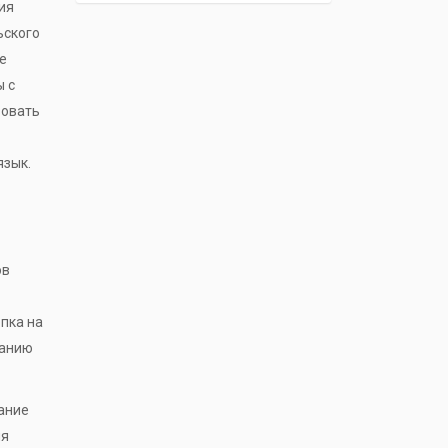
ия
ьского
е
ы с
зовать
язык.
ов
пка на
нанию
ание
ия