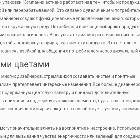
 упаковки. Компании активно работают над тем, чтобы их продукц
мой или перерабатываемой. Это связано с увеличением потребител
Дизайнеры создают функциональные упаковочные решения, которы
 на окружающую среду. Потребители все чаще выбирают продукт
и на их экологичность. В результате дизайнеры начинают исполь
 чтобы подчеркнуть природную чистоту продукта. Это не только
ановится лазейкой для общения с потребителем через визуальный 
ыми цветами
 многих дизайнеров, стремящихся создавать чистые и понятные
мализм претерпевает интересные изменения. Все больше дизайнер
яют сдержанную цветовую палитру и придают дополнительную
ь внимание и подчеркнуть важные элементы, будь то логотип, кно
яние лаконичности и ярких акцентов способствует лучшему запоми
могут значительно влиять на восприятие и настроение. Использов
вый для вызывания чувства энергичности или зеленый для создан