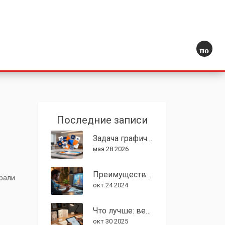
поиск
Последние записи
Задача графического дизайнера: от визуальной упаковки до решения бизнес-задач
мая 28 2026
Преимущества профессии графического дизайнера в современном мире
брали
окт 24 2024
Что лучше: веб-дизайн или графический дизайн?
окт 30 2025