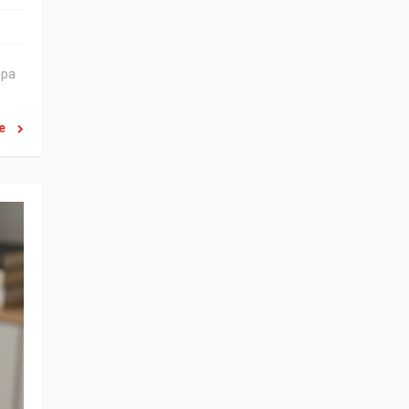
ера
ее