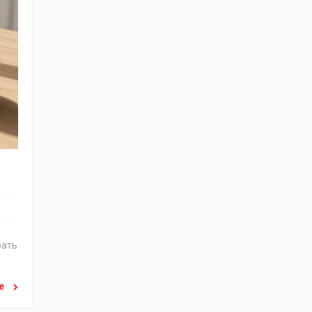
рать
ее