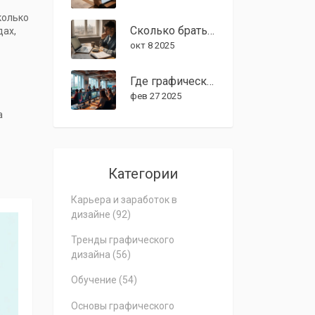
колько
Сколько брать начинающему графическому дизайнеру: практический гид
дах,
окт 8 2025
Где графический дизайн наиболее востребован?
фев 27 2025
а
Категории
Карьера и заработок в
дизайне
(92)
Тренды графического
дизайна
(56)
Обучение
(54)
Основы графического