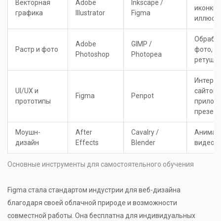
Векторная
Adobe
Inkscape /
иконки,
графика
Illustrator
Figma
иллюст
Обрабо
Adobe
GIMP /
Растр и фото
фото, к
Photoshop
Photopea
ретушь
Интерф
UI/UX и
сайтов,
Figma
Penpot
прототипы
прилож
презен
Моушн-
After
Cavalry /
Анимац
дизайн
Effects
Blender
видеоэ
Основные инструменты для самостоятельного обучения
Figma стала стандартом индустрии для веб-дизайна
благодаря своей облачной природе и возможности
совместной работы. Она бесплатна для индивидуальных