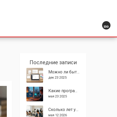
поиск
Последние записи
Можно ли быть дизайнером, не умея рисовать? Ответ, который изменит ваше представление о дизайне
дек 23 2025
Какие программы нужно знать графическому дизайнеру: список для старта и роста
мая 23 2025
Сколько лет учиться на дизайнера в США: сроки обучения, стоимость и путь к карьере
мая 12 2026