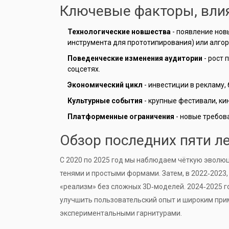
Ключевые факторы, вли
Технологические новшества
- появление нов
инструмента для прототипирования
) или алго
Поведенческие изменения аудитории
- рост 
соцсетях.
Экономический цикл
- инвестиции в рекламу,
Культурные события
- крупные фестивали, ки
Платформенные ограничения
- новые требова
Обзор последних пяти ле
С 2020 по 2025 год мы наблюдаем чёткую эволю
тенями и простыми формами
. Затем, в 2022‑2023
«реализм» без сложных 3D‑моделей
. 2024‑2025 
улучшить пользовательский опыт
и широким пр
экспериментальными гарнитурами
.