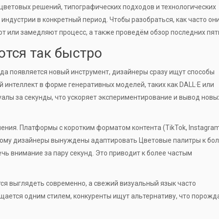
, цветовых решений, типографических подходов и технологических
 индустрии в конкретный период.
Чтобы разобраться, как часто он
т или замедляют процесс, а также проведём обзор последних пяти
тся так быстро
огда появляется новый инструмент, дизайнеры сразу ищут способы
й интеллект
в форме генеративных моделей, таких как DALL·E или
уалы за секунды
, что ускоряет экспериментирование и вывод новы
ния. Платформы с коротким форматом контента (TikTok, Instagram
этому дизайнеры вынуждены адаптировать
Цветовые палитры
к бо
чь внимание за пару секунд
. Это приводит к более частым
ся выглядеть современно, а свежий визуальный язык часто
щается одним стилем, конкуренты ищут альтернативу, что порожд