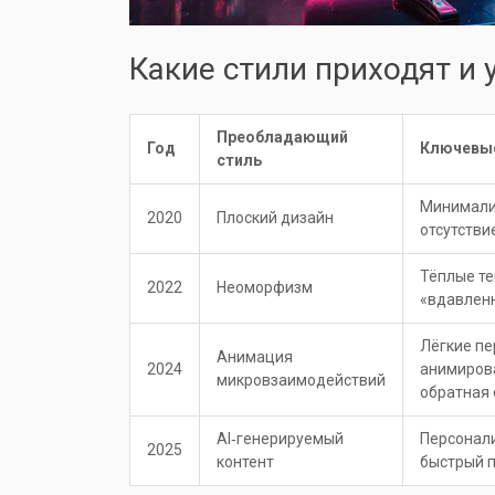
Какие стили приходят и 
Преобладающий
Год
Ключевые
стиль
Минимализ
2020
Плоский дизайн
отсутстви
Тёплые те
2022
Неоморфизм
«вдавлен
Лёгкие пе
Анимация
2024
анимиров
микровзаимодействий
обратная 
AI‑генерируемый
Персонал
2025
контент
быстрый 