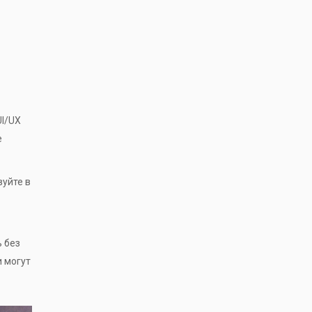
UI/UX
е
вуйте в
ь без
и могут