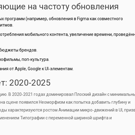
яющие на частоту обновления
ых программ (например, обновления в
Figma
как совместного
ритмов.
потребления мобильного контента, увеличение времени, проведённ
 бюджеты брендов.
нофильмы, поп‑культура.
ния от Apple, Google к UI‑элементам.
т: 2020‑2025
цию. В 2020‑2021 годах доминировал
Плоский дизайн
с минимальн
, на сцене появился
Неоморфизм
как попытка добавить глубину и
годы характеризуются ростом
Анимации
микро‑движений в UI, при
именением
Типографии
с переменной шириной шрифта и