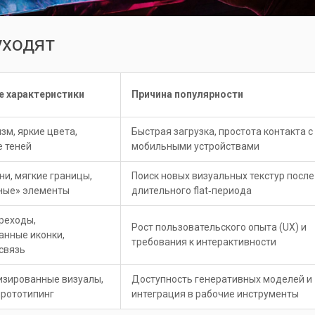
уходят
 характеристики
Причина популярности
м, яркие цвета,
Быстрая загрузка, простота контакта с
е теней
мобильными устройствами
ни, мягкие границы,
Поиск новых визуальных текстур после
ные» элементы
длительного flat‑периода
реходы,
Рост пользовательского опыта (UX) и
анные иконки,
требования к интерактивности
связь
изированные визуалы,
Доступность генеративных моделей и
прототипинг
интеграция в рабочие инструменты