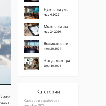
Нужно ли уметь рисовать для графического дизайна?
мар 6 2025
Можно ли стать графическим дизайнером без умения рисовать: реальность 2026 года
мар 24 2026
Возможности заработка для графических дизайнеров
июн 28 2024
Что делает графический дизайнер: реальные задачи и ежедневная работа
фев 10 2026
Категории
 В мире
Карьера и заработок в
изайна
дизайне
(92)