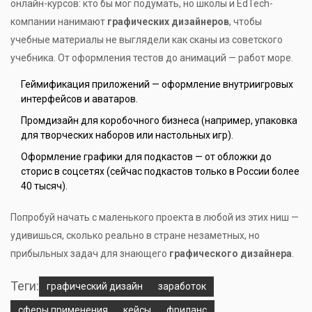
онлайн-курсов: кто бы мог подумать, но школы и EdTech-
компании нанимают
графических дизайнеров
, чтобы
учебные материалы не выглядели как сканы из советского
учебника. От оформления тестов до анимаций — работ море.
Геймификация приложений — оформление внутриигровых
интерфейсов и аватаров.
Промдизайн для коробочного бизнеса (например, упаковка
для творческих наборов или настольных игр).
Оформление графики для подкастов — от обложки до
сторис в соцсетях (сейчас подкастов только в России более
40 тысяч).
Попробуй начать с маленького проекта в любой из этих ниш —
удивишься, сколько реально в стране незаметных, но
прибыльных задач для знающего
графического дизайнера
.
Теги:
графический дизайн
заработок
сферы применения
кейсы
фриланс