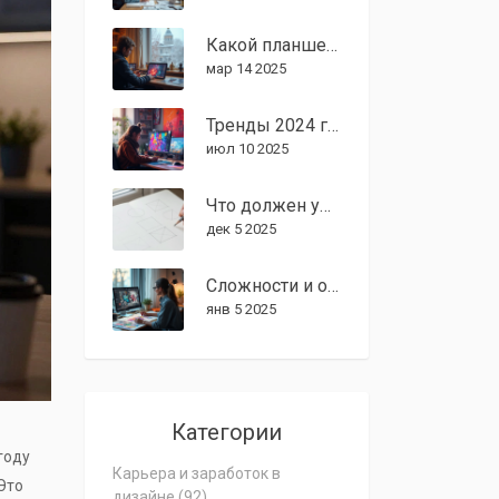
Какой планшет лучше для графического дизайна?
мар 14 2025
Тренды 2024 года в графическом дизайне: ключевые направления и новинки
июл 10 2025
Что должен уметь рисовать графический дизайнер: базовые навыки без которых не обойтись
дек 5 2025
Сложности и особенности профессии графического дизайнера
янв 5 2025
Категории
году
Карьера и заработок в
Это
дизайне
(92)