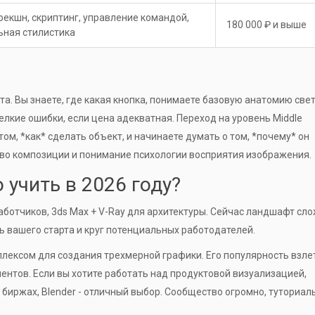
рекшн, скриптинг, управление командой,
180 000 ₽ и выше
ьная стилистика
фта. Вы знаете, где какая кнопка, понимаете базовую анатомию свет
лкие ошибки, если цена адекватная. Переход на уровень Middle
том, *как* сделать объект, и начинаете думать о том, *почему* он
тво композиции и понимание психологии восприятия изображения.
 учить в 2026 году?
аботчиков, 3ds Max + V-Ray для архитектуры. Сейчас ландшафт сло
ть вашего старта и круг потенциальных работодателей.
лексом для создания трехмерной графики
. Его популярность взле
ентов. Если вы хотите работать над продуктовой визуализацией,
иржах, Blender - отличный выбор. Сообщество огромно, туториал