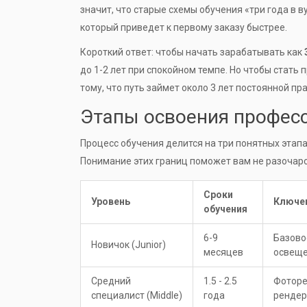
значит, что старые схемы обучения «три года в в
который приведет к первому заказу быстрее.
Короткий ответ: чтобы начать зарабатывать как
до 1-2 лет при спокойном темпе. Но чтобы стать
тому, что путь займет около 3 лет постоянной пра
Этапы освоения професс
Процесс обучения делится на три понятных этапа
Понимание этих границ поможет вам не разочаро
Сроки
Уровень
Ключе
обучения
6-9
Базово
Новичок (Junior)
месяцев
освещ
Средний
1.5 - 2.5
Фоторе
специалист (Middle)
года
рендер