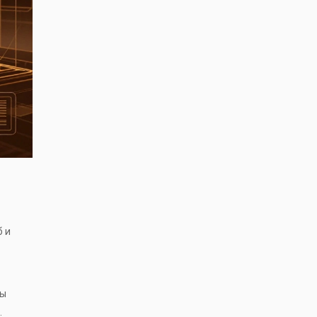
б и
вы
.