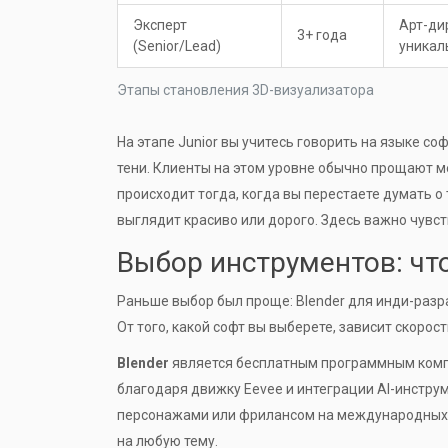
Эксперт
Арт-ди
3+ года
(Senior/Lead)
уникал
Этапы становления 3D-визуализатора
На этапе Junior вы учитесь говорить на языке со
тени. Клиенты на этом уровне обычно прощают ме
происходит тогда, когда вы перестаете думать о 
выглядит красиво или дорого. Здесь важно чувс
Выбор инструментов: что
Раньше выбор был проще: Blender для инди-разр
От того, какой софт вы выберете, зависит скорос
Blender
является
бесплатным программным комп
благодаря движку Eevee и интеграции AI-инструм
персонажами или фрилансом на международных б
на любую тему.