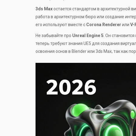
3ds Max
остается
стандартом в архитектурной в
работа в архитектурном бюро или создание интер
его используют вместе с
Corona Renderer
или
V-
Не забывайте про
Unreal Engine 5
. Он становитс
теперь требуют знания UE5 для создания виртуа
освоения основ в Blender или 3ds Max, так как по