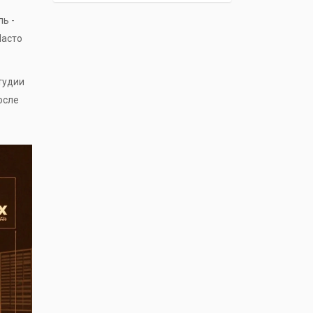
ль -
Часто
тудии
осле