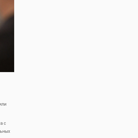
или
а с
льных