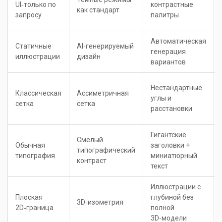
UI‑только по
контрастные
как стандарт
запросу
палитры
Автоматическая
Статичные
AI‑генерируемый
генерация
иллюстрации
дизайн
вариантов
Нестандартные
Классическая
Ассиметричная
углы и
сетка
сетка
расстановки
Гигантские
Смелый
Обычная
заголовки +
типографический
типография
миниатюрный
контраст
текст
Иллюстрации с
Плоская
глубиной без
3D‑изометрия
2D‑граница
полной
3D‑модели