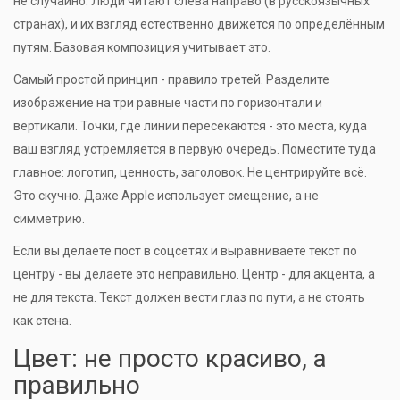
не случайно. Люди читают слева направо (в русскоязычных
странах), и их взгляд естественно движется по определённым
путям. Базовая композиция учитывает это.
Самый простой принцип - правило третей. Разделите
изображение на три равные части по горизонтали и
вертикали. Точки, где линии пересекаются - это места, куда
ваш взгляд устремляется в первую очередь. Поместите туда
главное: логотип, ценность, заголовок. Не центрируйте всё.
Это скучно. Даже Apple использует смещение, а не
симметрию.
Если вы делаете пост в соцсетях и выравниваете текст по
центру - вы делаете это неправильно. Центр - для акцента, а
не для текста. Текст должен вести глаз по пути, а не стоять
как стена.
Цвет: не просто красиво, а
правильно