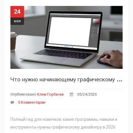
24
мая
Ч
то нужно начинающему графическому дизайнеру: полный список инструментов и навыков
Опубликовано
Клим Горбачев
05/24/2026
0 Комментарии
Полный гид для новичков: какие программы, навыки и
инструменты нужны графическому дизайнеру в 2026