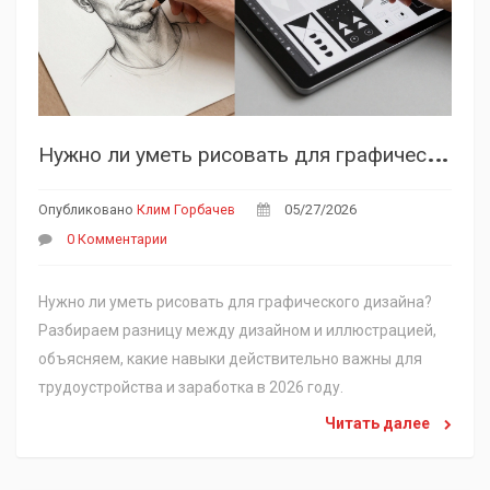
Н
ужно ли уметь рисовать для графического дизайна: честный разбор навыков
Опубликовано
Клим Горбачев
05/27/2026
0 Комментарии
Нужно ли уметь рисовать для графического дизайна?
Разбираем разницу между дизайном и иллюстрацией,
объясняем, какие навыки действительно важны для
трудоустройства и заработка в 2026 году.
Читать далее