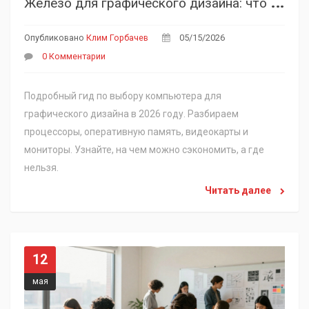
Ж
елезо для графического дизайна: что важно в компьютере и на что не стоит тратить деньги
Опубликовано
Клим Горбачев
05/15/2026
0 Комментарии
Подробный гид по выбору компьютера для
графического дизайна в 2026 году. Разбираем
процессоры, оперативную память, видеокарты и
мониторы. Узнайте, на чем можно сэкономить, а где
нельзя.
Читать далее
12
мая