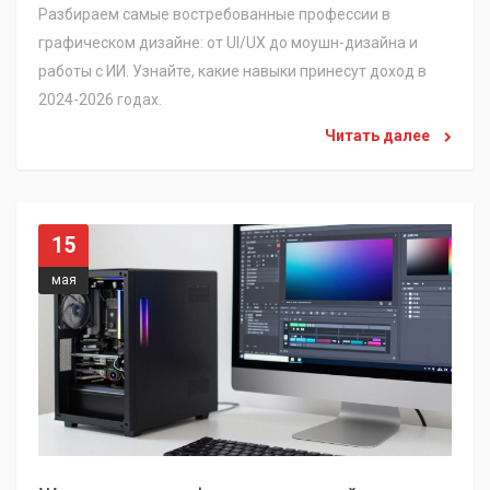
Разбираем самые востребованные профессии в
графическом дизайне: от UI/UX до моушн-дизайна и
работы с ИИ. Узнайте, какие навыки принесут доход в
2024-2026 годах.
Читать далее
15
мая