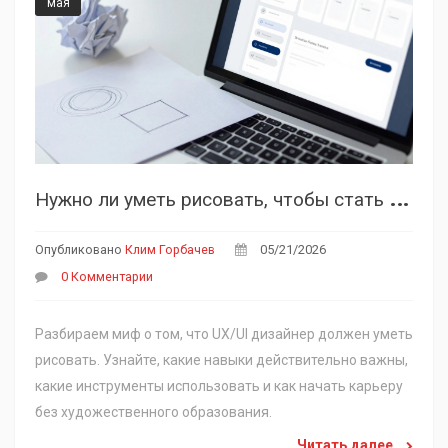
мая
Н
ужно ли уметь рисовать, чтобы стать UX/UI дизайнером: честный разбор навыков
Опубликовано
Клим Горбачев
05/21/2026
0 Комментарии
Разбираем миф о том, что UX/UI дизайнер должен уметь
рисовать. Узнайте, какие навыки действительно важны,
какие инструменты использовать и как начать карьеру
без художественного образования.
Читать далее