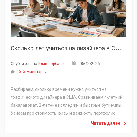
С
колько лет учиться на дизайнера в США: сроки обучения, стоимость и путь к карьере
Опубликовано
Клим Горбачев
05/12/2026
0 Комментарии
Разбираем, сколько времени нужно учиться на
графического дизайнера в США. Сравниваем 4-летний
бакалавриат, 2-летние колледжи и быстрые буткемпы.
Узнаем про стоимость, визы и важность портфолио.
Читать далее