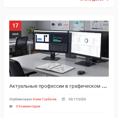
17
мая
А
ктуальные профессии в графическом дизайне: тренды 2024-2026 годов
Опубликовано
Клим Горбачев
05/17/2026
0 Комментарии