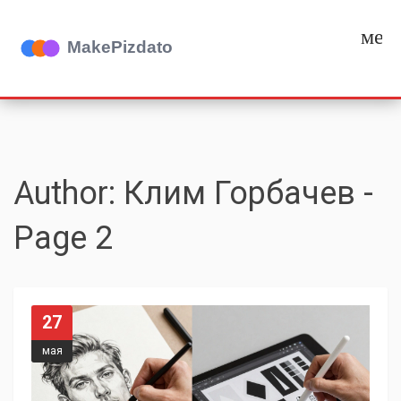
мен
Author: Клим Горбачев -
Page 2
27
мая