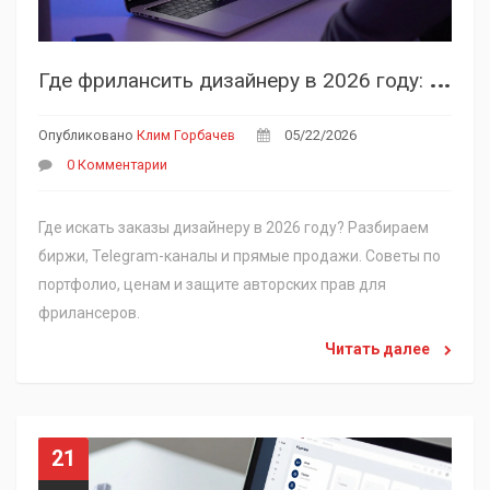
Г
де фрилансить дизайнеру в 2026 году: лучшие биржи и стратегии поиска заказов
Опубликовано
Клим Горбачев
05/22/2026
0 Комментарии
Где искать заказы дизайнеру в 2026 году? Разбираем
биржи, Telegram-каналы и прямые продажи. Советы по
портфолио, ценам и защите авторских прав для
фрилансеров.
Читать далее
21