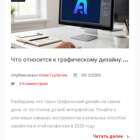
Ч
то относится к графическому дизайну: сферы, задачи и заработок в 2026 году
Опубликовано
Клим Горбачев
05/ 3/2026
0 Комментарии
Разбираем, что такое графический дизайн на самом
деле: от логотипов до веб-интерфейсов. Узнайте о
ключевых навыках, инструментах и реальных способах
заработка в этой профессии в 2026 году.
Читать далее