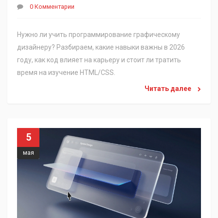
0 Комментарии
Нужно ли учить программирование графическому
дизайнеру? Разбираем, какие навыки важны в 2026
году, как код влияет на карьеру и стоит ли тратить
время на изучение HTML/CSS.
Читать далее
5
мая