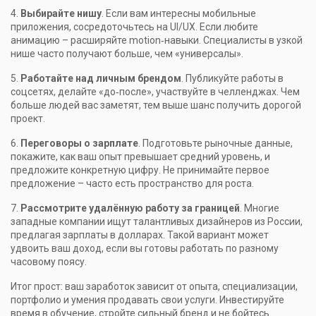
4.
Выбирайте нишу
. Если вам интересны мобильные
приложения, сосредоточьтесь на UI/UX. Если любите
анимацию – расширяйте motion‑навыки. Специалисты в узкой
нише часто получают больше, чем «универсалы».
5.
Работайте над личным брендом
. Публикуйте работы в
соцсетях, делайте «до‑после», участвуйте в челленджах. Чем
больше людей вас заметят, тем выше шанс получить дорогой
проект.
6.
Переговоры о зарплате
. Подготовьте рыночные данные,
покажите, как ваш опыт превышает средний уровень, и
предложите конкретную цифру. Не принимайте первое
предложение – часто есть пространство для роста.
7.
Рассмотрите удалённую работу за границей
. Многие
западные компании ищут талантливых дизайнеров из России,
предлагая зарплаты в долларах. Такой вариант может
удвоить ваш доход, если вы готовы работать по разному
часовому поясу.
Итог прост: ваш заработок зависит от опыта, специализации,
портфолио и умения продавать свои услуги. Инвестируйте
время в обучение, стройте сильный бренд и не бойтесь