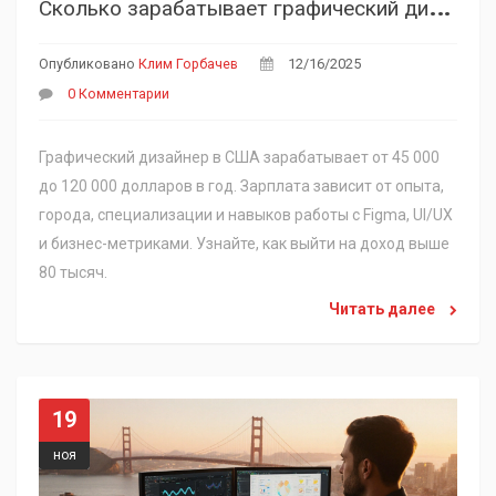
С
колько зарабатывает графический дизайнер в США: зарплаты по опыту, городам и специализациям
Опубликовано
Клим Горбачев
12/16/2025
0 Комментарии
Графический дизайнер в США зарабатывает от 45 000
до 120 000 долларов в год. Зарплата зависит от опыта,
города, специализации и навыков работы с Figma, UI/UX
и бизнес-метриками. Узнайте, как выйти на доход выше
80 тысяч.
Читать далее
19
ноя