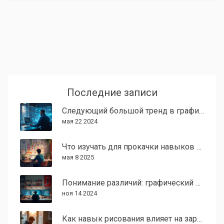
Уровень заработка дизайнера варьируется в
зависимости от опыта и портфолио, что дает шанс на
карьерный рост и финансовую стабильность. Эта
профессия чрезвычайно востребована в медийной
среде, маркетинге и рекламе.
Последние записи
Следующий большой тренд в графическом дизайне
мая 22 2024
Что изучать для прокачки навыков графического дизайна
мая 8 2025
Понимание различий: графический дизайн и Photoshop
ноя 14 2024
Как навык рисования влияет на заработок в графическом дизайне