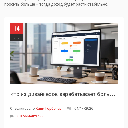
просить больше – тогда доход будет расти стабильно.
14
апр
К
то из дизайнеров зарабатывает больше всех: разбор зарплат и специальностей
Опубликовано
Клим Горбачев
04/14/2026
0 Комментарии