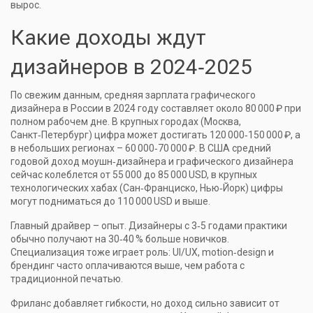
вырос.
Какие доходы ждут
дизайнеров в 2024‑2025
По свежим данным, средняя зарплата графического
дизайнера в России в 2024 году составляет около 80 000 ₽ при
полном рабочем дне. В крупных городах (Москва,
Санкт‑Петербург) цифра может достигать 120 000‑150 000 ₽, а
в небольших регионах – 60 000‑70 000 ₽. В США средний
годовой доход моушн‑дизайнера и графического дизайнера
сейчас колеблется от 55 000 до 85 000 USD, в крупных
технологических хабах (Сан‑Франциско, Нью‑Йорк) цифры
могут подниматься до 110 000 USD и выше.
Главный драйвер – опыт. Дизайнеры с 3‑5 годами практики
обычно получают на 30‑40 % больше новичков.
Специализация тоже играет роль: UI/UX, motion‑design и
брендинг часто оплачиваются выше, чем работа с
традиционной печатью.
Фриланс добавляет гибкости, но доход сильно зависит от