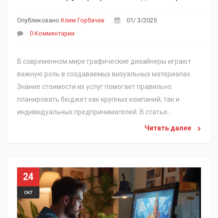
Опубликовано
Клим Горбачев
01/ 3/2025
0 Комментарии
В современном мире графические дизайнеры играют
важную роль в создаваемых визуальных материалах.
Знание стоимости их услуг помогает правильно
планировать бюджет как крупных компаний, так и
индивидуальных предпринимателей. В статье
рассматриваются факторы, влияющие на стоимость
Читать далее
часа работы графического дизайнера, и современные
тенденции рынка. Также предоставляются советы для
дизайнеров по определению своих цен.
24
окт