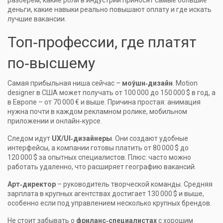
разберём, какие роли в индустрии приносят самые большие
деньги, какие навыки реально повышают оплату и где искать
лучшие вакансии.
Топ‑профессии, где платят
по‑высшему
Самая прибыльная ниша сейчас –
моу́шн‑дизайн
. Motion
designer в США может получать от 100 000 до 150 000 $ в год, а
в Европе – от 70 000 € и выше. Причина простая: анимация
нужна почти в каждом рекламном ролике, мобильном
приложении и онлайн‑курсе.
Следом идут
UX/UI‑дизайнеры
. Они создают удобные
интерфейсы, а компании готовы платить от 80 000 $ до
120 000 $ за опытных специалистов. Плюс: часто можно
работать удаленно, что расширяет географию вакансий.
Арт‑директор
– руководитель творческой команды. Средняя
зарплата в крупных агентствах достигает 130 000 $ и выше,
особенно если под управлением несколько крупных брендов.
Не стоит забывать о
фриланс‑специалистах
с хорошим