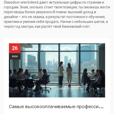
Glassdoor или Indeed дают актуальные цифры по странам и
городам. Зная, сколько стоит твоя позиция, ты сможешь вести
переговоры более уверенно.И помни: высокий доход в
дизайне – это не сказка, а результат постоянного обучения,
практики и умения себя продать. Начни с небольших шагов, а
через год смотри, как растёт твой банковский счёт.
26
июн
С
амые высокооплачиваемые профессии для женщин в 2024 году