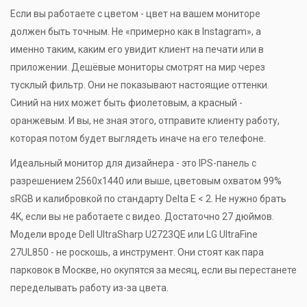
Если вы работаете с цветом - цвет на вашем мониторе
должен быть точным. Не «примерно как в Instagram», а
именно таким, каким его увидит клиент на печати или в
приложении. Дешёвые мониторы смотрят на мир через
тусклый фильтр. Они не показывают настоящие оттенки.
Синий на них может быть фиолетовым, а красный -
оранжевым. И вы, не зная этого, отправите клиенту работу,
которая потом будет выглядеть иначе на его телефоне.
Идеальный монитор для дизайнера - это IPS-панель с
разрешением 2560x1440 или выше, цветовым охватом 99%
sRGB и калибровкой по стандарту Delta E < 2. Не нужно брать
4K, если вы не работаете с видео. Достаточно 27 дюймов.
Модели вроде Dell UltraSharp U2723QE или LG UltraFine
27UL850 - не роскошь, а инструмент. Они стоят как пара
парковок в Москве, но окупятся за месяц, если вы перестанете
переделывать работу из-за цвета.