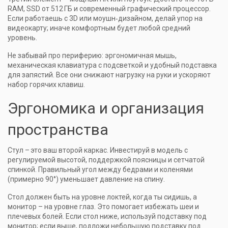
RAM, SSD от 512 ГБ и современный графический процессор.
Если работаешь с 3D или моушн‑дизайном, делай упор на
видеокарту; иначе комфортным будет любой средний
уровень.
Не забывай про периферию: эргономичная мышь,
механическая клавиатура с подсветкой и удобный подставка
для запястий. Все они снижают нагрузку на руки и ускоряют
набор горячих клавиш.
Эргономика и организация
пространства
Стул – это ваш второй каркас. Инвестируй в модель с
регулируемой высотой, поддержкой поясницы и сетчатой
спинкой. Правильный угол между бедрами и коленями
(примерно 90°) уменьшает давление на спину.
Стол должен быть на уровне локтей, когда ты сидишь, а
монитор – на уровне глаз. Это помогает избежать шеи и
плечевых болей. Если стол ниже, используй подставку под
монитор; если выше, подложи небольшую подставку под