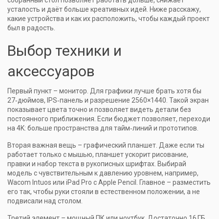
собранный стол позволяет работать дольше, снижает
усталость и даёт больше креативных идей. Ниже расскажу,
какие устройства и как их расположить, чтобы каждый проект
был в радость.
Выбор техники и
аксессуаров
Первый пункт – монитор. Для графики лучше брать хотя бы
27‑дюймов, IPS‑панель и разрешение 2560×1440. Такой экран
показывает цвета точно и позволяет видеть детали без
постоянного приближения. Если бюджет позволяет, переходи
на 4K: больше пространства для тайм‑линий и прототипов.
Вторая важная вещь – графический планшет. Даже если ты
работает только с мышью, планшет ускорит рисование,
правки и набор текста в рукописных шрифтах. Выбирай
модель с чувствительным к давлению уровнем, например,
Wacom Intuos или iPad Pro с Apple Pencil. Главное – разместить
его так, чтобы руки стояли в естественном положении, а не
подвисали над столом.
Третий элемент – мощный ПК или ноутбук. Достаточно 16 ГБ