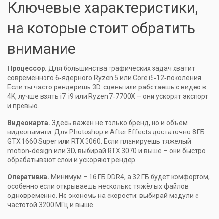
Ключевые характеристики,
на которые стоит обратить
внимание
Процессор.
Для большинства графических задач хватит
современного 6‑ядерного Ryzen 5 или Core i5‑12‑поколения.
Если ты часто рендеришь 3D‑сцены или работаешь с видео в
4K, лучше взять i7, i9 или Ryzen 7‑7700X – они ускорят экспорт
и превью.
Видеокарта.
Здесь важен не только бренд, но и объём
видеопамяти. Для Photoshop и After Effects достаточно 8 ГБ
GTX 1660 Super или RTX 3060. Если планируешь тяжелый
motion‑design или 3D, выбирай RTX 3070 и выше – они быстро
обрабатывают слои и ускоряют рендер.
Оперативка.
Минимум – 16 ГБ DDR4, а 32 ГБ будет комфортом,
особенно если открываешь несколько тяжёлых файлов
одновременно. Не экономь на скорости: выбирай модули с
частотой 3200 МГц и выше.