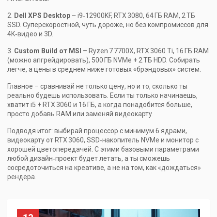
2.
Dell XPS Desktop
– i9‑12900KF, RTX 3080, 64 ГБ RAM, 2 ТБ
SSD. Суперскоростной, чуть дороже, но без компромиссов для
4K‑видео и 3D.
3.
Custom Build от MSI
– Ryzen 7 7700X, RTX 3060 Ti, 16 ГБ RAM
(можно апгрейдировать), 500 ГБ NVMe + 2 ТБ HDD. Собирать
легче, а цены в среднем ниже готовых «брэндовых» систем.
Главное – сравнивай не только цену, но и то, сколько ты
реально будешь использовать. Если ты только начинаешь,
хватит i5 + RTX 3060 и 16 ГБ, а когда понадобится больше,
просто добавь RAM или заменяй видеокарту.
Подводя итог: выбирай процессор с минимум 6 ядрами,
видеокарту от RTX 3060, SSD‑накопитель NVMe и монитор с
хорошей цветопередачей. С этими базовыми параметрами
любой дизайн‑проект будет летать, а ты сможешь
сосредоточиться на креативе, а не на том, как «дождаться»
рендера.