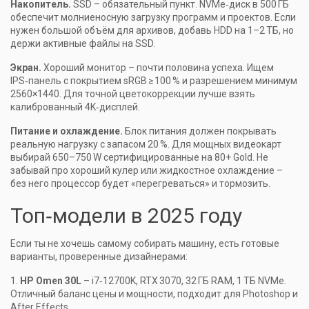
Накопитель.
SSD – обязательный пункт. NVMe‑диск в 500 ГБ
обеспечит молниеносную загрузку программ и проектов. Если
нужен большой объём для архивов, добавь HDD на 1–2 ТБ, но
держи активные файлы на SSD.
Экран.
Хороший монитор – почти половина успеха. Ищем
IPS‑панель с покрытием sRGB ≥ 100 % и разрешением минимум
2560×1440. Для точной цветокоррекции лучше взять
калиброванный 4K‑дисплей.
Питание и охлаждение.
Блок питания должен покрывать
реальную нагрузку с запасом 20 %. Для мощных видеокарт
выбирай 650–750 W сертифицированные на 80+ Gold. Не
забывай про хороший кулер или жидкостное охлаждение –
без него процессор будет «перегреваться» и тормозить.
Топ‑модели в 2025 году
Если ты не хочешь самому собирать машину, есть готовые
варианты, проверенные дизайнерами:
1.
HP Omen 30L
– i7‑12700K, RTX 3070, 32 ГБ RAM, 1 ТБ NVMe.
Отличный баланс цены и мощности, подходит для Photoshop и
After Effects.