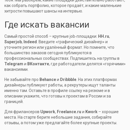
тебя. Мы разберём, какие площадки действительно работают,
как собрать портфолио, которое продаёт, и какие маленькие
хитрости повышают шансы на интервью.
Где искать вакансии
Самый простой способ – крупные job‑площадки:
HH.ru
,
Superjob
,
Indeed
. Введите «графический дизайнер» и
уточните регион или удалённый формат. Но помните, что
большинство заказов сегодня публикуются в
профессиональных сообществах. Подпишитесь на группы в
Telegram
и
ВКонтакте
, где работодатели делятся «горячими»
вакансиями.
Не забывайте про
Behance
и
Dribbble
. На этих платформах
дизайнеры публикуют работы, а рекрутеры ищут таланты
именно там. Оставьте в профиле ссылку на резюме и в
описании укажите, что готовы к проектам в России и за
границей.
Для фрилансеров
Upwork
,
Freelance.ru
и
Kwork
– хорошие
места. На старте берите небольшие задания, собирайте
отзывы, а потом уже предлагайте более крупные проекты.