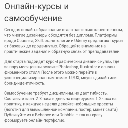
Онлайн‑курсы и
самообучение
Сегодня онлайн‑образование стало настолько качественным,
что многие дизайнеры обходятся без диплома. Платформы
вроде Coursera, Skillbox, нетологии и Udemy предлагают курсы
от базовых до продвинутых. Обращайте внимание на
практические задания и обратную связь от преподавателей.
Для старта подойдёт курс «Графический дизайн с нуля», где
за пару месяцев вы освоите Photoshop, Illustrator и основы
фирменного стиля. После этого можно перейти к
узкоспециализированным темам: UI/UX, моушн‑дизайн или
бренд‑идентичность.
Самообучение требует дисциплины, но дает гибкость.
Составьте план: 2‑3 часа в день на видеоуроки, 1‑2 часа на
практику, и каждую неделю делайте небольшие проекты
(логотип для вымышленной компании, постер, макет сайта).
Публикуйте их в Behance или Dribbble – так вы сразу
формируете онлайн‑портфолио.