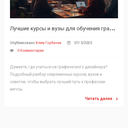
Л
учшие курсы и вузы для обучения графическому дизайну в 2025 году
Опубликовано
Клим Горбачев
07/ 5/2025
0 Комментарии
Думаете, где учиться на графического дизайнера?
Подробный разбор современных курсов, вузов и
советов, чтобы выбрать лучший путь к профессии
мечты.
Читать далее