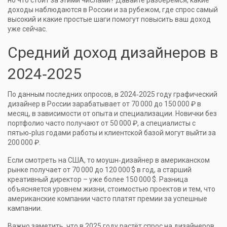
но что стоит за этими числами? Давайте разберёмся, какие
доходы наблюдаются в России и за рубежом, где спрос самый
высокий и какие простые шаги помогут повысить ваш доход
уже сейчас.
Средний доход дизайнеров в
2024‑2025
По данным последних опросов, в 2024‑2025 году графический
дизайнер в России зарабатывает от 70 000 до 150 000 ₽ в
месяц, в зависимости от опыта и специализации. Новички без
портфолио часто получают от 50 000 ₽, а специалисты с
пятью‑plus годами работы и клиентской базой могут выйти за
200 000 ₽.
Если смотреть на США, то моушн‑дизайнер в американском
рынке получает от 70 000 до 120 000 $ в год, а старший
креативный директор – уже более 150 000 $. Разница
объясняется уровнем жизни, стоимостью проектов и тем, что
американские компании часто платят премии за успешные
кампании.
Важно заметить, что в 2025 году растёт спрос на дизайнеров,