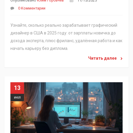
Опубликовано
Клим Горбачев
11/15/2025
0 Комментарии
Узнайте, сколько реально зарабатывает графический
дизайнер в США в 2025 году: от зарплаты новичка до
дохода эксперта, плюс фриланс, удалённая работа и как
начать карьеру без диплома.
Читать далее
13
июл