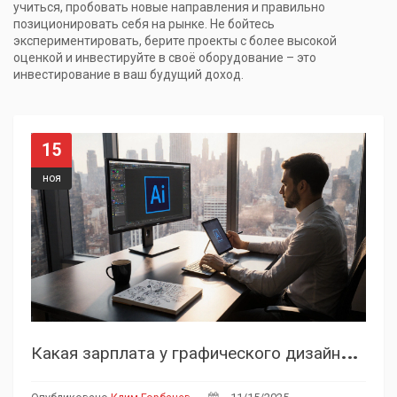
учиться, пробовать новые направления и правильно
позиционировать себя на рынке. Не бойтесь
экспериментировать, берите проекты с более высокой
оценкой и инвестируйте в своё оборудование – это
инвестирование в ваш будущий доход.
15
ноя
К
акая зарплата у графического дизайнера в Америке в 2025 году?