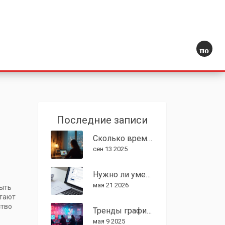
поиск
Последние записи
Сколько времени нужно, чтобы стать графическим дизайнером: реальные сроки и план 2025
сен 13 2025
Нужно ли уметь рисовать, чтобы стать UX/UI дизайнером: честный разбор навыков
мая 21 2026
быть
отают
ство
Тренды графического дизайна 2024: что будет в моде?
мая 9 2025