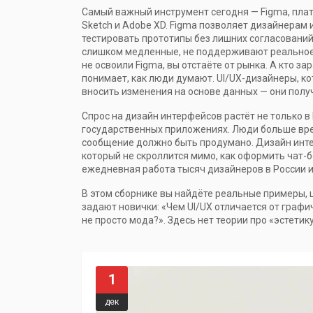
Самый важный инструмент сегодня —
Figma
,
плат
Sketch и Adobe XD
.
Figma
позволяет дизайнерам и
тестировать прототипы без лишних согласований. 
слишком медленные, не поддерживают реальное 
не освоили Figma, вы отстаёте от рынка.
А кто зар
понимает, как люди думают. UI/UX-дизайнеры, к
вносить изменения на основе данных — они полу
Спрос на дизайн интерфейсов растёт не только в I
государственных приложениях. Люди больше вре
сообщение должно быть продумано. Дизайн инте
который не скроллится мимо, как оформить чат-б
ежедневная работа тысяч дизайнеров в России и
В этом сборнике вы найдёте реальные примеры, 
задают новички: «Чем UI/UX отличается от графи
не просто мода?». Здесь нет теории про «эстетику
1
дек