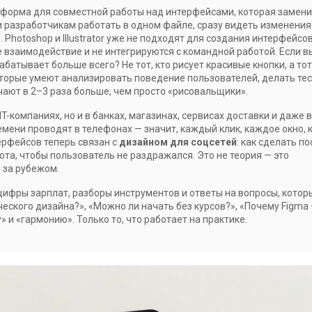
форма для совместной работы над интерфейсами, которая замен
 разработчикам работать в одном файле, сразу видеть изменения
Photoshop и Illustrator уже не подходят для создания интерфейсо
взаимодействие и не интегрируются с командной работой. Если в
абатывает больше всего? Не тот, кто рисует красивые кнопки, а тот
оторые умеют анализировать поведение пользователей, делать тес
чают в 2–3 раза больше, чем просто «рисовальщики».
T-компаниях, но и в банках, магазинах, сервисах доставки и даже в
мени проводят в телефонах — значит, каждый клик, каждое окно,
рфейсов теперь связан с
дизайном для соцсетей
: как сделать по
ота, чтобы пользователь не раздражался. Это не теория — это
 за рубежом.
цифры зарплат, разборы инструментов и ответы на вопросы, котор
ческого дизайна?», «Можно ли начать без курсов?», «Почему Figma 
» и «гармонию». Только то, что работает на практике.