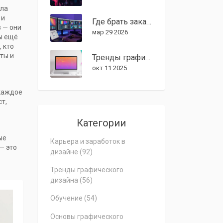
ила
 и
Где брать заказы графическим дизайнерам в 2026 году: полные источники
в — они
мар 29 2026
ы ещё
, кто
ты и
Тренды графического дизайна 2025: какие стили доминируют сегодня
окт 11 2025
 каждое
ст,
Категории
ые
Карьера и заработок в
— это
дизайне
(92)
Тренды графического
дизайна
(56)
Обучение
(54)
Основы графического