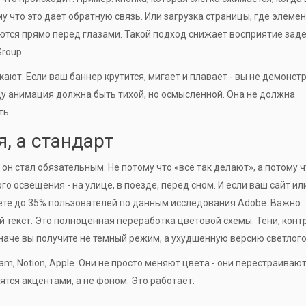
му что это дает обратную связь. Или загрузка страницы, где элеме
суются прямо перед глазами. Такой подход снижает восприятие зад
roup.
кают. Если ваш баннер крутится, мигает и плавает - вы не демонст
оду анимация должна быть тихой, но осмысленной. Она не должна
ть.
, а стандарт
 он стал обязательным. Не потому что «все так делают», а потому 
о освещения - на улице, в поезде, перед сном. И если ваш сайт ил
ете до 35% пользователей по данным исследования Adobe. Важно:
й текст. Это полноценная переработка цветовой схемы. Тени, конт
наче вы получите не темный режим, а ухудшенную версию светлого
m, Notion, Apple. Они не просто меняют цвета - они перестраиваю
тся акцентами, а не фоном. Это работает.