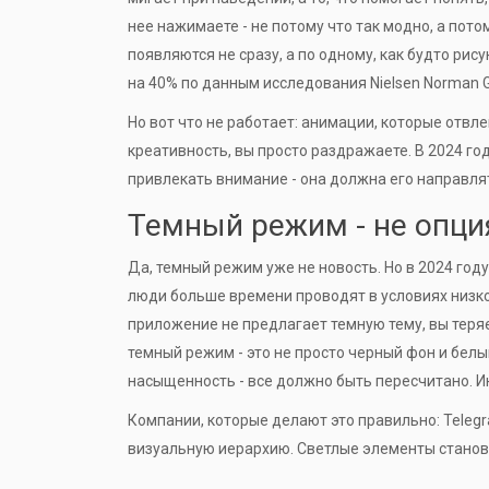
нее нажимаете - не потому что так модно, а пото
появляются не сразу, а по одному, как будто ри
на 40% по данным исследования Nielsen Norman G
Но вот что не работает: анимации, которые отвле
креативность, вы просто раздражаете. В 2024 г
привлекать внимание - она должна его направля
Темный режим - не опция
Да, темный режим уже не новость. Но в 2024 году
люди больше времени проводят в условиях низког
приложение не предлагает темную тему, вы теря
темный режим - это не просто черный фон и белы
насыщенность - все должно быть пересчитано. И
Компании, которые делают это правильно: Telegra
визуальную иерархию. Светлые элементы становя