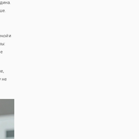
едина.
ше.
иной
и
ры:
не
е,
у не