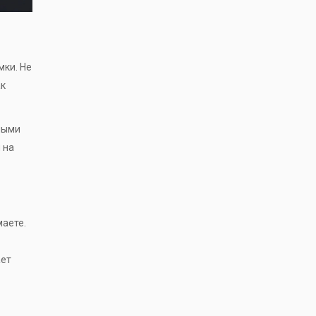
мки. Не
ак
ными
 на
маете.
ает