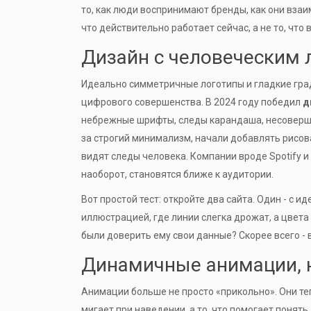
то, как люди воспринимают бренды, как они вза
что действительно работает сейчас, а не то, что
Дизайн с человеческим
Идеально симметричные логотипы и гладкие гра
цифрового совершенства. В 2024 году победил
д
небрежные шрифты, следы карандаша, несоверш
за строгий минимализм, начали добавлять рисов
видят следы человека. Компании вроде Spotify и 
наоборот, становятся ближе к аудитории.
Вот простой тест: откройте два сайта. Один - с 
иллюстрацией, где линии слегка дрожат, а цвета
были доверить ему свои данные? Скорее всего - 
Динамичные анимации, н
Анимации больше не просто «прикольно». Они теп
мигает при наведении, а то, что помогает понять,