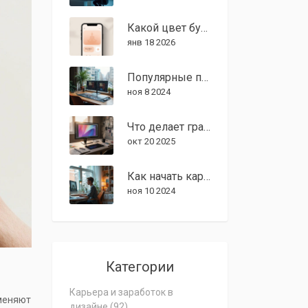
Какой цвет будет весной 2024 года? Тренды графического дизайна от Pantone и дизайнеров
янв 18 2026
Популярные программы для графического дизайнера: Выбор оптимального ПО
ноя 8 2024
Что делает графический дизайнер: задачи, навыки и карьерный путь
окт 20 2025
Как начать карьеру в графическом дизайне: советы и программы
ноя 10 2024
Категории
Карьера и заработок в
 меняют
дизайне
(92)