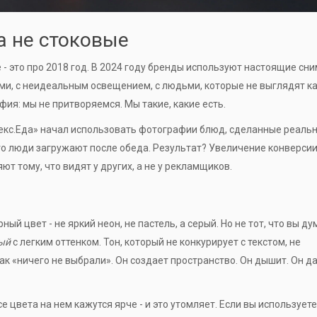
а не стоковые
 это про 2018 год. В 2024 году бренды используют настоящие сни
нями, с неидеальным освещением, с людьми, которые не выглядят к
фия: мы не притворяемся. Мы такие, какие есть.
декс.Еда» начал использовать фотографии блюд, сделанные реаль
что люди загружают после обеда. Результат? Увеличение конверсии
т тому, что видят у других, а не у рекламщиков.
ый цвет - не яркий неон, не пастель, а серый. Но не тот, что вы ду
ый
с легким оттенком. Тон, который не конкурирует с текстом, не
как «ничего не выбрали». Он создает пространство. Он дышит. Он д
е цвета на нем кажутся ярче - и это утомляет. Если вы используете