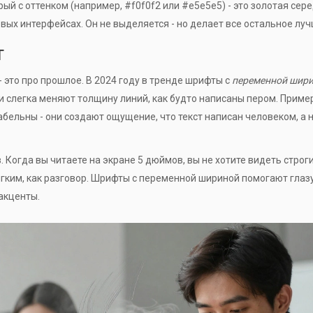
рый с оттенком (например, #f0f0f2 или #e5e5e5) - это золотая сер
новых интерфейсах. Он не выделяется - но делает все остальное луч
т
- это про прошлое. В 2024 году в тренде шрифты с
переменной шир
ни слегка меняют толщину линий, как будто написаны пером. Приме
табельны - они создают ощущение, что текст написан человеком, а 
Когда вы читаете на экране 5 дюймов, вы не хотите видеть строги
ягким, как разговор. Шрифты с переменной шириной помогают глаз
 акценты.