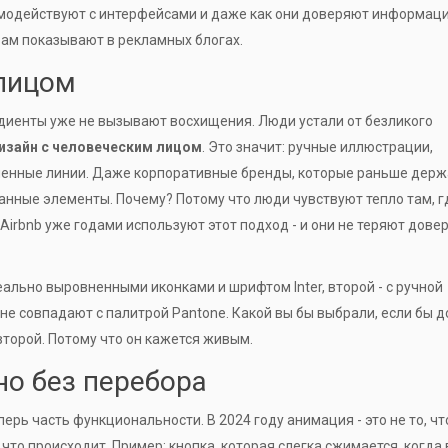
имодействуют с интерфейсами и даже как они доверяют информаци
 вам показывают в рекламных блогах.
 лицом
диенты уже не вызывают восхищения. Люди устали от безликого
изайн с человеческим лицом
. Это значит: ручные иллюстрации,
енные линии. Даже корпоративные бренды, которые раньше держ
анные элементы. Почему? Потому что люди чувствуют тепло там, г
Airbnb уже годами используют этот подход - и они не теряют довер
идеально выровненными иконками и шрифтом Inter, второй - с ручной
 не совпадают с палитрой Pantone. Какой вы бы выбрали, если бы 
второй. Потому что он кажется живым.
о без перебора
ерь часть функциональности. В 2024 году анимация - это не то, чт
 что происходит. Пример: кнопка, которая слегка сжимается, когда 