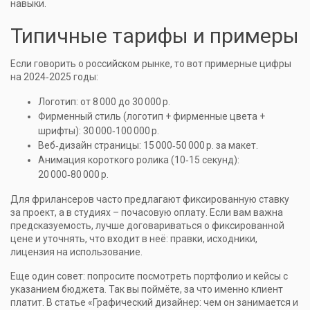
навыки.
Типичные тарифы и примеры
Если говорить о российском рынке, то вот примерные цифры
на 2024‑2025 годы:
Логотип: от 8 000 до 30 000 р.
Фирменный стиль (логотип + фирменные цвета +
шрифты): 30 000‑100 000 р.
Веб‑дизайн страницы: 15 000‑50 000 р. за макет.
Анимация короткого ролика (10‑15 секунд):
20 000‑80 000 р.
Для фрилансеров часто предлагают фиксированную ставку
за проект, а в студиях – почасовую оплату. Если вам важна
предсказуемость, лучше договариваться о фиксированной
цене и уточнять, что входит в неё: правки, исходники,
лицензия на использование.
Еще один совет: попросите посмотреть портфолио и кейсы с
указанием бюджета. Так вы поймёте, за что именно клиент
платит. В статье «Графический дизайнер: чем он занимается и