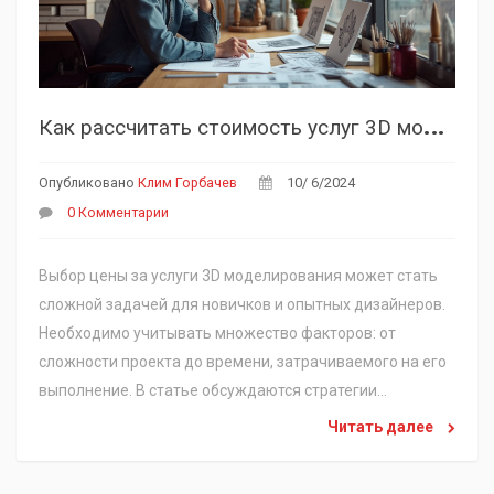
К
ак рассчитать стоимость услуг 3D моделирования
Опубликовано
Клим Горбачев
10/ 6/2024
0 Комментарии
Выбор цены за услуги 3D моделирования может стать
сложной задачей для новичков и опытных дизайнеров.
Необходимо учитывать множество факторов: от
сложности проекта до времени, затрачиваемого на его
выполнение. В статье обсуждаются стратегии
определения цен, способы повышения своей ценности
Читать далее
как специалиста и советы по успешным переговорам с
клиентами. Также рассматриваются нестандартные