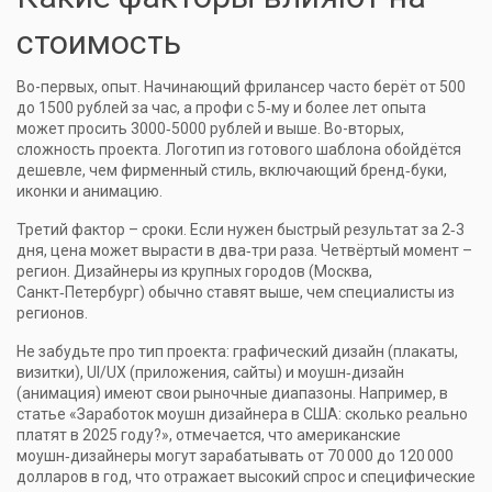
стоимость
Во-первых, опыт. Начинающий фрилансер часто берёт от 500
до 1500 рублей за час, а профи с 5‑му и более лет опыта
может просить 3000‑5000 рублей и выше. Во-вторых,
сложность проекта. Логотип из готового шаблона обойдётся
дешевле, чем фирменный стиль, включающий бренд‑буки,
иконки и анимацию.
Третий фактор – сроки. Если нужен быстрый результат за 2‑3
дня, цена может вырасти в два‑три раза. Четвёртый момент –
регион. Дизайнеры из крупных городов (Москва,
Санкт‑Петербург) обычно ставят выше, чем специалисты из
регионов.
Не забудьте про тип проекта: графический дизайн (плакаты,
визитки), UI/UX (приложения, сайты) и моушн‑дизайн
(анимация) имеют свои рыночные диапазоны. Например, в
статье «Заработок моушн дизайнера в США: сколько реально
платят в 2025 году?», отмечается, что американские
моушн‑дизайнеры могут зарабатывать от 70 000 до 120 000
долларов в год, что отражает высокий спрос и специфические