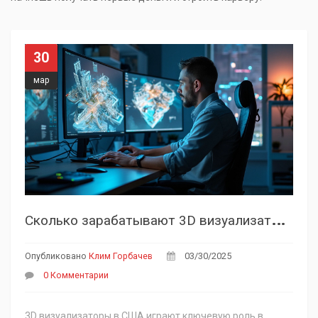
30
мар
С
колько зарабатывают 3D визуализаторы в США?
Опубликовано
Клим Горбачев
03/30/2025
0 Комментарии
3D визуализаторы в США играют ключевую роль в