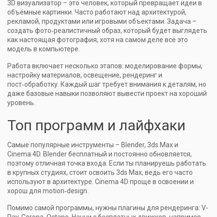
3D визуализатор – это человек, который превращает идеи в
объёмные картинки. Часто работают над архитектурой,
рекламой, продуктами или игровыми объектами. Задача –
создать фото‑реалистичный образ, который будет выглядеть
как настоящая фотография, хотя на самом деле всё это
модель в компьютере.
Работа включает несколько этапов: моделирование формы,
настройку материалов, освещение, рендеринг и
пост‑обработку. Каждый шаг требует внимания к деталям, но
даже базовые навыки позволяют вывести проект на хороший
уровень.
Топ программ и лайфхаки
Самые популярные инструменты – Blender, 3ds Max и
Cinema 4D. Blender бесплатный и постоянно обновляется,
поэтому отличная точка входа. Если ты планируешь работать
в крупных студиях, стоит освоить 3ds Max, ведь его часто
используют в архитектуре. Cinema 4D проще в освоении и
хорош для motion‑design.
Помимо самой программы, нужны плагины для рендеринга: V-