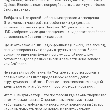
Ray, Corona, Octane. Начни с бесплатных движков, например,
Cycles в Blender, а позже попробуй платные, если нужен более
быстрый рендер.
Лайфхак №1: сохраняй шаблоны материалов и освещения.
Это экономит часы работы, особенно когда делаешь
несколько похожих сцен. Лайфхак №2: учись работать с
HDR‑изображениями для освещения – они делают свет более
естественным без лишних настроек.
Где искать заказы? Площадки фриланса (Upwork, Freelance.ru),
специализированные форумы и группы в соцсетях. Часто
заказчики ищут портфолио, поэтому сделай несколько
готовых рендеров разных стилей и размести их на Behance
или ArtStation.
Не забывай про обучение. На YouTube есть сотни уроков, а
платные курсы от школ вроде Glebov Academy дают
структурированный план. Главное – практиковаться каждый
день, даже если это 30 минут простого моделирования.
Итог: 3D визуализатор – это профессия, где важны творчество
и технические навыки. С правильными инструментами,
небольшими лайфхаками и постоянной практикой ты быстро
начнёшь получать первые деньги и строить карьеру.