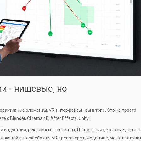
и - нишевые, но
ерактивные элементы, VR-интерфейсы - вы в топе. Это не просто
с Blender, Cinema 4D, After Effects, Unity.
вой индустрии, рекламных агентствах, IT-компаниях, которые делают
оздающий интерфейс для VR-тренажера в медицине, может получат