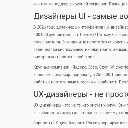
как топ-менеджер в крупной компании. Разница н
Дизайнеры UI - самые в
В 2026 году дизайнеры интерфейсов (UI-дизайнер
200 000 рублей в месяц. Почему? Потому что все
пользователя. Компании не просто хотят красивы
отвечают за кнопки, меню, иконки, цвета, анима
них продукт просто не работает.
Крупные компании - Яндекс, Сбер, Ozon, Wildberri
хорошим финансированием - до 250 000. Главное
работы с прототипами и тестами юзабилити. Без 
UX-дизайнеры - не прост
UX-дизайнеры - это не те, кто рисует кнопки. Он
его сбивает с толку, где он теряется, почему уход
Зарплаты UX-дизайнеров в России варьируются от