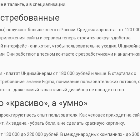
е в таланте, а в специализации.
остребованные
ы) получают больше всего в России. Средняя зарплата - от 120 00
 приложения, сайты и сервисы теперь строятся вокруг удобства
й интерфейс - они хотят, чтобы пользователь не уходил. UI-дизайн
ции. Они работают в тесном контакте с разработчиками и аналитика
es - платят UI-дизайнерам от 180 000 рублей и выше. В стартапах с
 требование: знание Figma, понимание пользовательских потоков, 
этого - даже самый талантливый дизайнер не попадет в топ.
о «красиво», а «умно»
и проектируют весь опыт пользователя. Как человек приходит на сай
ит. Их задача - убрать боли, а не сделать красивую картинку.
 130 000 до 220 000 рублей. В международных компаниях - до 300 