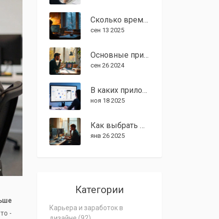
Сколько времени, чтобы стать графическим дизайнером: сроки и план до джуна
сен 13 2025
Основные принципы графического дизайна для начинающих
сен 26 2024
В каких приложениях работают UX/UI дизайнеры в 2025 году
ноя 18 2025
Как выбрать между Illustrator и Photoshop для графического дизайна
янв 26 2025
Категории
ьше
Карьера и заработок в
то -
дизайне
(92)