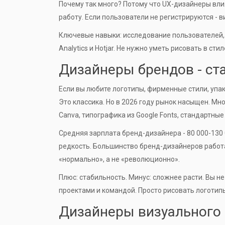
Почему так много? Потому что UX-дизайнеры влия
работу. Если пользователи не регистрируются - в
Ключевые навыки: исследование пользователей, с
Analytics и Hotjar. Не нужно уметь рисовать в с
Дизайнеры брендов - ст
Если вы любите логотипы, фирменные стили, упако
Это классика. Но в 2026 году рынок насыщен. М
Canva, типографика из Google Fonts, стандартны
Средняя зарплата бренд-дизайнера - 80 000-130 0
редкость. Большинство бренд-дизайнеров работаю
«нормально», а не «революционно».
Плюс: стабильность. Минус: сложнее расти. Вы н
проектами и командой. Просто рисовать логотипы 
Дизайнеры визуального 