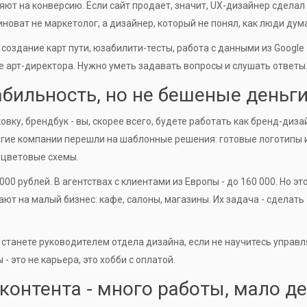
ют на конверсию. Если сайт продает, значит, UX-дизайнер сделал
иноват не маркетолог, а дизайнер, который не понял, как люди дум
оздание карт пути, юзабилити-тесты, работа с данными из Google
тиле арт-директора. Нужно уметь задавать вопросы и слушать ответы
абильность, но не бешеные деньг
вку, брендбук - вы, скорее всего, будете работать как бренд-диза
ногие компании перешли на шаблонные решения: готовые логотипы 
е цветовые схемы.
00 рублей. В агентствах с клиентами из Европы - до 160 000. Но эт
т на малый бизнес: кафе, салоны, магазины. Их задача - сделать
е станете руководителем отдела дизайна, если не научитесь управл
- это не карьера, это хобби с оплатой.
контента - много работы, мало де