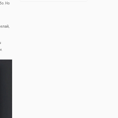
бо. Но
Делай,
ы
и.