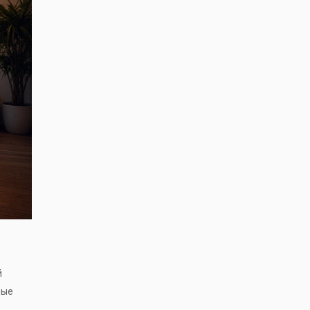
й
ные
.