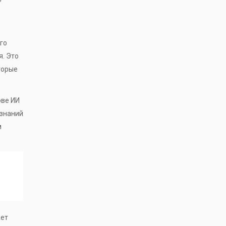
го
я. Это
торые
ове ИИ
 знаний
м
жет