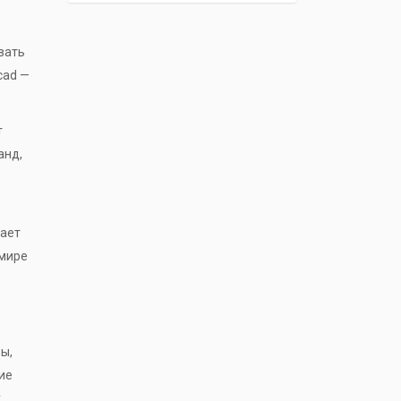
вать
cad —
т
анд,
лает
 мире
ы,
ие
,