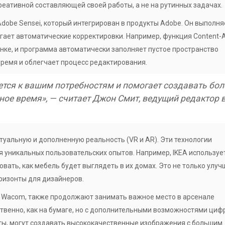
еативной составляющей своей работы, а не на рутинных задачах.
dobe Sensei, который интегрирован в продукты Adobe. Он выполня
гает автоматические корректировки. Например, функция Content-
тинке, и программа автоматически заполняет пустое пространство
ремя и облегчает процесс редактирования.
ется к вашим потребностям и помогает создавать бол
ое время», — считает Джон Смит, ведущий редактор в
уальную и дополненную реальность (VR и AR). Эти технологии
 уникальных пользовательских опытов. Например, IKEA используе
вать, как мебель будет выглядеть в их домах. Это не только улуч
оризонты для дизайнеров.
к Wacom, также продолжают занимать важное место в арсенале
ственно, как на бумаге, но с дополнительными возможностями циф
нты, могут создавать высококачественные изображения с большим