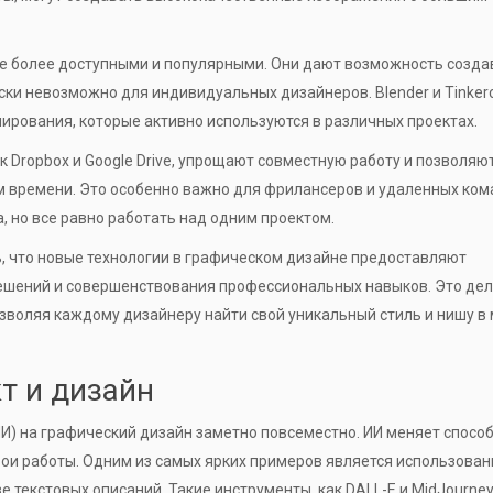
се более доступными и популярными. Они дают возможность созда
ски невозможно для индивидуальных дизайнеров. Blender и Tinker
ирования, которые активно используются в различных проектах.
к Dropbox и Google Drive, упрощают совместную работу и позволяю
 времени. Это особенно важно для фрилансеров и удаленных ком
, но все равно работать над одним проектом.
, что новые технологии в графическом дизайне предоставляют
ешений и совершенствования профессиональных навыков. Это де
зволяя каждому дизайнеру найти свой уникальный стиль и нишу в
т и дизайн
И) на графический дизайн заметно повсеместно. ИИ меняет способ
ои работы. Одним из самых ярких примеров является использован
 текстовых описаний. Такие инструменты, как DALL-E и MidJourney