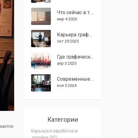
Что сейчас в тренде в графическом дизайне в 2026 году
мар 4 2026
Карьера графического дизайна умирает в 2024 году? Реальность на 2025 год
окт 29 2025
Где графическим дизайнерам платят больше всего?
апр 3 2025
Современные тренды в графическом дизайне 2024: что нового?
ноя 5 2024
Категории
вается
Карьера и заработок в
дизайне
(92)