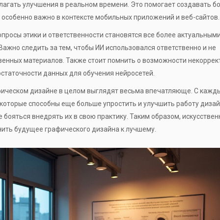
лагать улучшения в реальном времени. Это помогает создавать б
 особенно важно в контексте мобильных приложений и веб-сайтов.
просы этики и ответственности становятся все более актуальными
 Важно следить за тем, чтобы ИИ использовался ответственно и не
венных материалов. Также стоит помнить о возможности некоррек
остаточности данных для обучения нейросетей.
фическом дизайне в целом выглядят весьма впечатляюще. С кажд
которые способны еще больше упростить и улучшить работу дизай
е бояться внедрять их в свою практику. Таким образом, искусстве
нить будущее графического дизайна к лучшему.