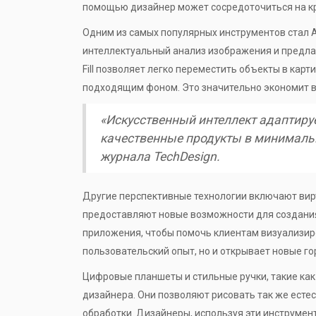
помощью дизайнер может сосредоточиться на кр
Одним из самых популярных инструментов стал A
интеллектуальный анализ изображения и предла
Fill позволяет легко переместить объекты в кар
подходящим фоном. Это значительно экономит в
«Искусственный интеллект адаптиру
качественные продукты в минимальн
журнала TechDesign.
Другие перспективные технологии включают вирт
предоставляют новые возможности для создания
приложения, чтобы помочь клиентам визуализиро
пользовательский опыт, но и открывает новые г
Цифровые планшеты и стильные ручки, такие ка
дизайнера. Они позволяют рисовать так же есте
обработки. Дизайнеры, используя эти инструме