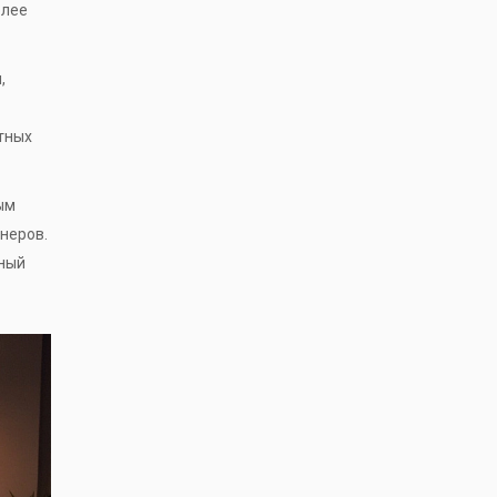
олее
,
тных
ым
неров.
нный