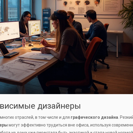
зависимые дизайнеры
ногих отраслей, в том числе и для
графического дизайна
. Резки
еры
могут эффективно трудиться вне офиса, используя современ
бота из дома уже перестала быть экзотикой и стала новой нормой