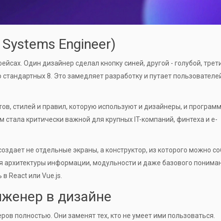
 Systems Engineer)
фейсах. Один дизайнер сделал кнопку синей, другой - голубой, трет
о стандартных 8. Это замедляет разработку и путает пользователей
ов, стилей и правил, которую используют и дизайнеры, и програм
 стала критически важной для крупных IT-компаний, финтеха и e-
оздает не отдельные экраны, а конструктор, из которого можно с
ия архитектуры информации, модульности и даже базового понима
ь в
React
или
Vue.js
.
нженер в дизайне
ров полностью. Они заменят тех, кто не умеет ими пользоваться.