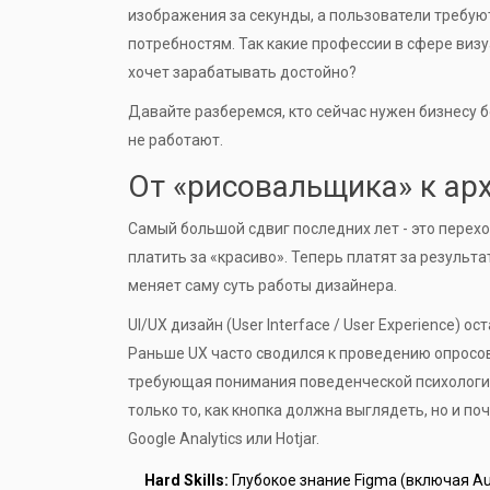
изображения за секунды, а пользователи требуют
потребностям. Так какие профессии в сфере визу
хочет зарабатывать достойно?
Давайте разберемся, кто сейчас нужен бизнесу 
не работают.
От «рисовальщика» к ар
Самый большой сдвиг последних лет - это перех
платить за «красиво». Теперь платят за результ
меняет саму суть работы дизайнера.
UI/UX дизайн
(User Interface / User Experience)
ост
Раньше UX часто сводился к проведению опросов
требующая понимания поведенческой психологии, 
только то, как кнопка должна выглядеть, но и п
Google Analytics
или
Hotjar
.
Hard Skills:
Глубокое знание Figma (включая Au