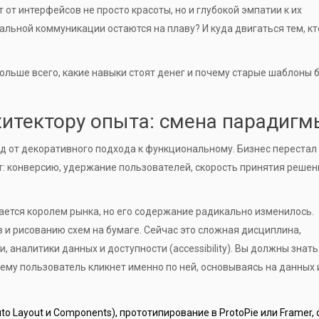
 от интерфейсов не просто красоты, но и глубокой эмпатии к их
альной коммуникации остаются на плаву? И куда двигаться тем, кт
больше всего, какие навыки стоят денег и почему старые шаблоны
хитектору опыта: смена парадигм
од от декоративного подхода к функциональному. Бизнес перестал
ат: конверсию, удержание пользователей, скорость принятия решен
ается королем рынка, но его содержание радикально изменилось.
 и рисованию схем на бумаге. Сейчас это сложная дисциплина,
аналитики данных и доступности (accessibility). Вы должны знать
очему пользователь кликнет именно по ней, основываясь на данных 
to Layout и Components), прототипирование в
ProtoPie
или
Framer
,