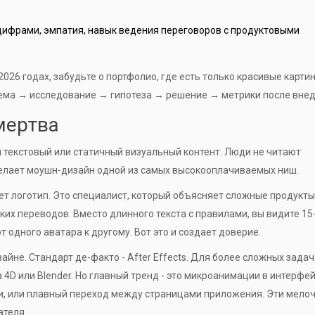
ифрами, эмпатия, навык ведения переговоров с продуктовыми
2026 годах, забудьте о портфолио, где есть только красивые карти
лема → исследование → гипотеза → решение → метрики после внед
мертва
м текстовый или статичный визуальный контент. Люди не читают
делает
моушн-дизайн
одной из самых высокооплачиваемых ниш.
ует логотип. Это специалист, который объясняет сложные продукты
их переводов. Вместо длинного текста с правилами, вы видите 15
 одного аватара к другому. Вот это и создает доверие.
зайне. Стандарт де-факто -
After Effects
. Для более сложных задач
 4D
или
Blender
. Но главный тренд - это микроанимации в интерфей
ии, или плавный переход между страницами приложения. Эти мело
ателя.