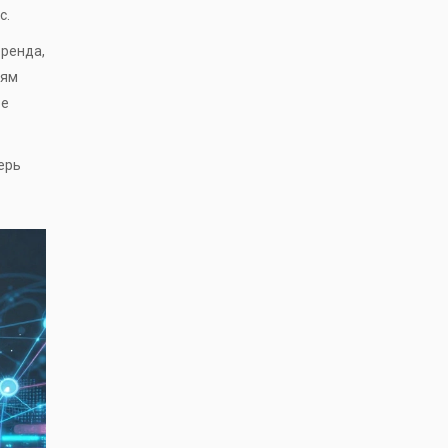
с.
бренда,
тям
be
ерь