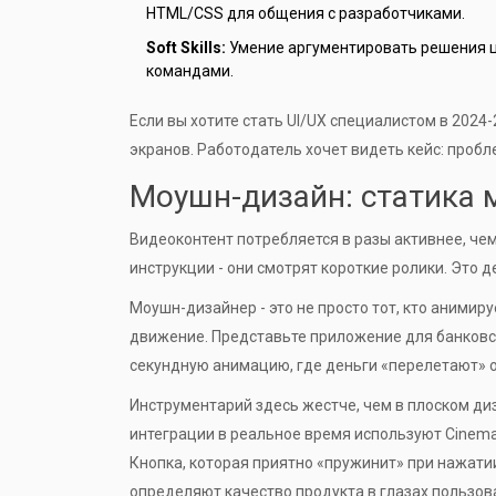
HTML/CSS для общения с разработчиками.
Soft Skills:
Умение аргументировать решения ц
командами.
Если вы хотите стать UI/UX специалистом в 2024-
экранов. Работодатель хочет видеть кейс: проб
Моушн-дизайн: статика 
Видеоконтент потребляется в разы активнее, че
инструкции - они смотрят короткие ролики. Это 
Моушн-дизайнер - это не просто тот, кто анимир
движение. Представьте приложение для банковск
секундную анимацию, где деньги «перелетают» от
Инструментарий здесь жестче, чем в плоском ди
интеграции в реальное время используют
Cinema
Кнопка, которая приятно «пружинит» при нажат
определяют качество продукта в глазах пользов