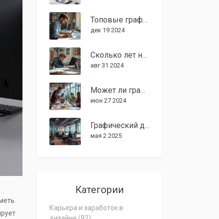
Топовые графические дизайнеры 2024
дек 19 2024
Сколько лет нужно учиться на графического дизайнера в 2024 году?
авг 31 2024
Может ли графический дизайнер обойтись без умения рисовать?
июн 27 2024
Графический дизайнер в Москве: от чего зависит зарплата и сколько реально платят
мая 2 2025
Категории
уметь
Карьера и заработок в
ирует
дизайне
(92)