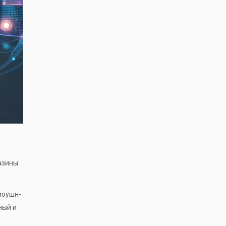
азины
моушн-
ный и