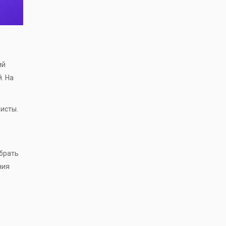
ий
. На
мисты.
обрать
ния