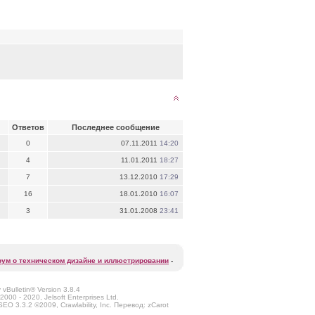
Ответов
Последнее сообщение
0
07.11.2011
14:20
4
11.01.2011
18:27
7
13.12.2010
17:29
16
18.01.2010
16:07
3
31.01.2008
23:41
ум о техническом дизайне и иллюстрировании
-
vBulletin® Version 3.8.4
2000 - 2020, Jelsoft Enterprises Ltd.
O 3.3.2 ©2009, Crawlability, Inc. Перевод: zCarot