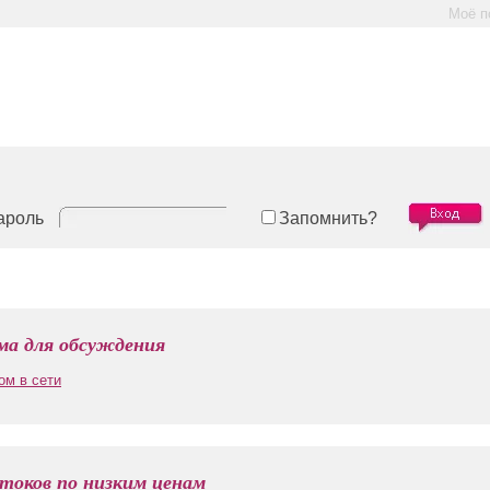
Моё п
ароль
Запомнить?
а для обсуждения
ом в сети
токов по низким ценам