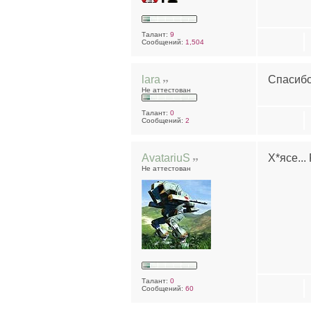
Талант:
9
Сообщений:
1,504
lara
Спасибо
Не аттестован
Талант:
0
Сообщений:
2
AvatariuS
Х*ясе... 
Не аттестован
Талант:
0
Сообщений:
60