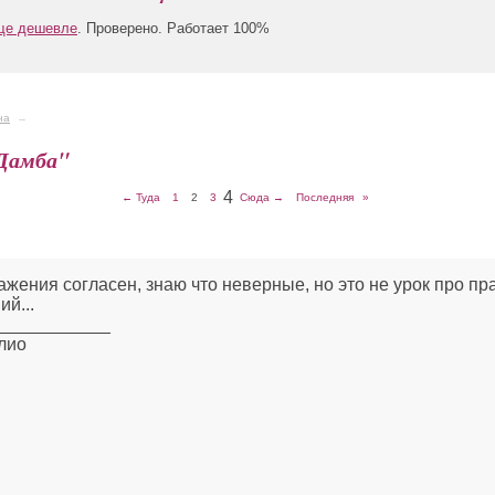
еще дешевле
. Проверено. Работает 100%
на
→
Дамба"
4
← Туда
1
2
3
Сюда →
Последняя
»
ажения согласен, знаю что неверные, но это не урок про п
й...
____________
лио