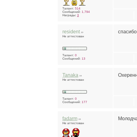
Талант:
514
Сообщений:
1,794
Награды:
3
resident
спасибо 
Не аттестован
Талант:
0
Сообщений:
13
Tanaka
Охеренн
Не аттестован
Талант:
0
Сообщений:
177
fadarm
Молодча
Не аттестован