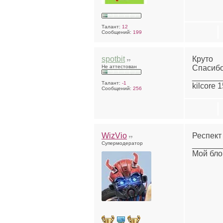
Талант:
12
Сообщений:
199
spotbit
Круто
Не аттестован
Спасибо
______
Талант:
-1
kilcore 
Сообщений:
256
WizVio
Респект 
Супермодератор
______
Мой блог