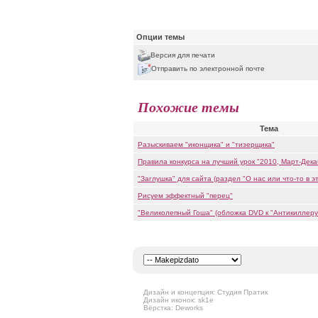
Опции темы
Версия для печати
Отправить по электронной почте
Похожие темы
Тема
Разыскиваем "иконщика" и "тизерщика"
Правила конкурса на лучший урок "2010, Март-Дека
"Заглушка" для сайта (раздел "О нас или что-то в э
Рисуем эффектный "перец"
"Великолепный Гоша" (обложка DVD к "Антикиллеру
Дизайн и концепция: Студия Пратик
Дизайн иконок: sk1e
Вёрстка: Deworks