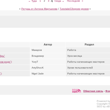
4
← Туда
1
2
3
Сюда →
Последняя
»
«
Ретушь от Антона Мартынова
|
Tutorials/Сборник уроков
»
Автор
Раздел
Макаров
Работа
брь"
Владимир
Урок месяца
том роде")
YuryT
Работы начинающих мастеров
ArtyShocK
Уроки пользователей
")
Nigel Jade
Работы начинающих мастеров
Обратная связь
-
Фор
Powered by 
Copyright ©
SEO by vBSE