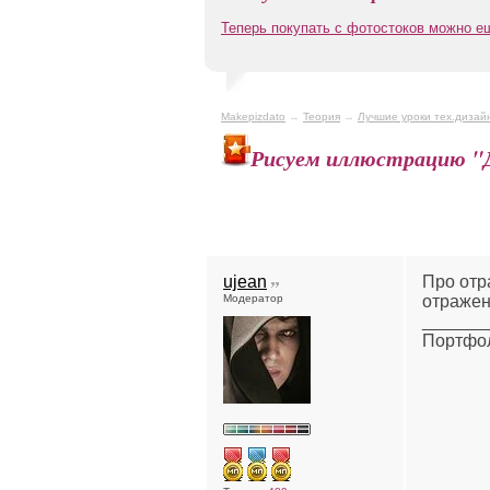
Теперь покупать с фотостоков можно 
Makepizdato
→
Теория
→
Лучшие уроки тех.дизай
Рисуем иллюстрацию "
ujean
Про отр
Модератор
отражени
______
Портфо