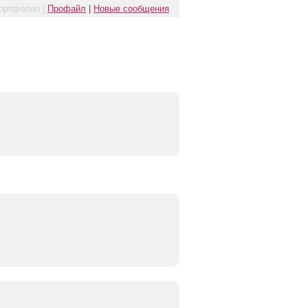
ортфолио |
Профайл
|
Новые сообщения