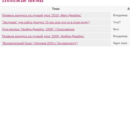
Тема
А
Правила конкурса на лучший урок "2010, Март-Декабрь"
Владимир
"Заглушка" для сайта (раздел "О нас или что-то в этом роде")
YuryT
Урок месяца "Ноябрь-Декабрь, 2009" / Голосование
fleur
Правила конкурса на лучший урок "2009, Ноябрь-Декабрь"
Владимир
"Великолепный Гоша" (обложка DVD к "Антикиллеру")
Nigel Jade