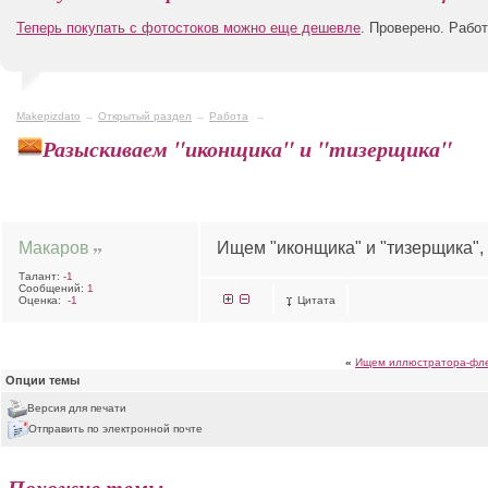
Теперь покупать с фотостоков можно еще дешевле
. Проверено. Рабо
Makepizdato
→
Открытый раздел
→
Работа
→
Разыскиваем "иконщика" и "тизерщика"
Макаров
Ищем "иконщика" и "тизерщика", 
Талант:
-1
Сообщений:
1
Оценка:
-1
Цитата
«
Ищем иллюстратора-флеш
Опции темы
Версия для печати
Отправить по электронной почте
Похожие темы