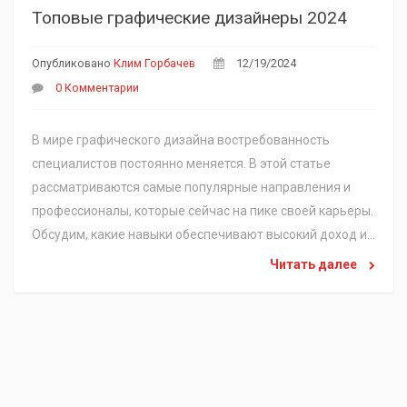
Топовые графические дизайнеры 2024
Опубликовано
Клим Горбачев
12/19/2024
0 Комментарии
В мире графического дизайна востребованность
специалистов постоянно меняется. В этой статье
рассматриваются самые популярные направления и
профессионалы, которые сейчас на пике своей карьеры.
Обсудим, какие навыки обеспечивают высокий доход и
как можно повысить свою конкурентоспособность на
Читать далее
рынке. Также изучим примеры успешных дизайнеров и
дадим полезные советы для повышения спроса на свои
услуги.