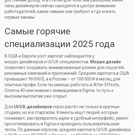
достойный доход, эта статья для тебя. Мы разберём, какие
типы дизайнеров сейчас находятся в центре внимания
работодателей, какие навыки они требуют и где искать
первые заказы.
Самые горячие
специализации 2025 года
В США и Европе рост зарплат наблюдается у
моушн‑дизайнеров и UI/UX‑специалистов.
Моушн дизайн
позволяет создавать анимированные ролики для соцсетей,
рекламных кампаний и приложений. Средняя зарплата в США
превышает 90 000 $, а в России – от 100 000 ₽ в месяц для
опытных профи. Если ты умеешь работать в After Effects,
Cinema 4D или знаком с анимациями в Figma, то путь к
высоким выплатам уже открыт.
Для
UI/UX‑дизайнеров
спрос растёт не только в крупных
студиях, но и в стартапах. Клиенты ищут людей, которые
понимают, как превратить идею в удобный интерфейс, умеют
прототипировать в Figma и проводить пользовательские
тесты. По данным опросов, средняя зарплата UI/UX‑дизайнера