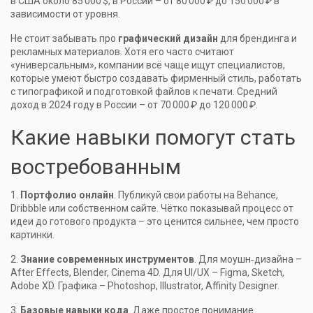
в США около 85 000 $, в России – от 80 000 ₽ до 150 000 ₽ в
зависимости от уровня.
Не стоит забывать про
графический дизайн
для брендинга и
рекламных материалов. Хотя его часто считают
«универсальным», компании всё чаще ищут специалистов,
которые умеют быстро создавать фирменный стиль, работать
с типографикой и подготовкой файлов к печати. Средний
доход в 2024 году в России – от 70 000 ₽ до 120 000 ₽.
Какие навыки помогут стать
востребованным
1.
Портфолио онлайн
. Публикуй свои работы на Behance,
Dribbble или собственном сайте. Чётко показывай процесс от
идеи до готового продукта – это ценится сильнее, чем просто
картинки.
2.
Знание современных инструментов
. Для моушн‑дизайна –
After Effects, Blender, Cinema 4D. Для UI/UX – Figma, Sketch,
Adobe XD. Графика – Photoshop, Illustrator, Affinity Designer.
3.
Базовые навыки кода
. Даже простое понимание