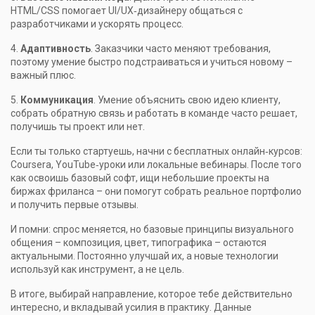
HTML/CSS помогает UI/UX‑дизайнеру общаться с
разработчиками и ускорять процесс.
4.
Адаптивность
. Заказчики часто меняют требования,
поэтому умение быстро подстраиваться и учиться новому –
важный плюс.
5.
Коммуникация
. Умение объяснить свою идею клиенту,
собрать обратную связь и работать в команде часто решает,
получишь ты проект или нет.
Если ты только стартуешь, начни с бесплатных онлайн‑курсов:
Coursera, YouTube‑уроки или локальные вебинары. После того
как освоишь базовый софт, ищи небольшие проекты на
биржах фриланса – они помогут собрать реальное портфолио
и получить первые отзывы.
И помни: спрос меняется, но базовые принципы визуального
общения – композиция, цвет, типографика – остаются
актуальными. Постоянно улучшай их, а новые технологии
используй как инструмент, а не цель.
В итоге, выбирай направление, которое тебе действительно
интересно, и вкладывай усилия в практику. Данные