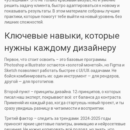
«успешным». Это не только красивый визуал, но и умение
решить задачу клиента, быстро адаптироваться к новому и
показывать результаты. В этом материале собраны лучшие
практики, которые помогут тебе выйти на новый уровень без
лишних сложностей.
Ключевые навыки, которые
нужны каждому дизайнеру
Первое, что стоит освоить – это базовые программы.
Photoshop и Illustrator остаются «золотой монетой», но Figma и
Sketch позволяют работать быстрее с UI/UX‑задачами. Не
бойся комбинировать их: один инструмент — для рендеров,
другой — для прототипов.
Второй пункт – принципы дизайна. 12‑принципов, о которых
писал наш эксперт, покрывают всё: от баланса до контраста.
Применяй их каждый раз, когда стартуешь новый проект, и ты
сразу увидишь разницу в читаемости и восприятии.
Третий фактор – следить за трендами. 2024‑2025 годы
приносят яркие цветовые палитры, анимацию и нейросетевые
решения. Не нужно копировать всё подряд, но знать, что