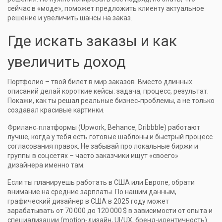
сейчас в «моде», поможет предложить клиенту актуальное
решение и увеличить шансы на заказ.
Где искать заказы и как
увеличить доход
Портфолио – твой билет в мир заказов. Вместо длинных
описаний делай короткие кейсы: задача, процесс, результат.
Покажи, как ты решал реальные бизнес‑проблемы, а не только
создавал красивые картинки.
Фриланс‑платформы (Upwork, Behance, Dribbble) работают
лучше, когда у тебя есть готовые шаблоны и быстрый процесс
согласования правок. Не забывай про локальные биржи и
группы в соцсетях – часто заказчики ищут «своего»
дизайнера именно там.
Если ты планируешь работать в США или Европе, обрати
внимание на средние зарплаты. По нашим данным,
графический дизайнер в США в 2025 году может
зарабатывать от 70 000 до 120 000 $ в зависимости от опыта и
специализации (motion‑дизайн, UI/UX, бренд‑идентичность).