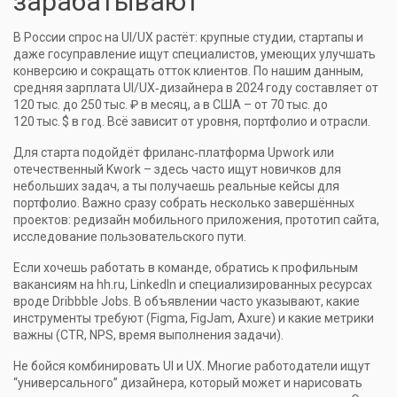
зарабатывают
В России спрос на UI/UX растёт: крупные студии, стартапы и
даже госуправление ищут специалистов, умеющих улучшать
конверсию и сокращать отток клиентов. По нашим данным,
средняя зарплата UI/UX‑дизайнера в 2024 году составляет от
120 тыс. до 250 тыс. ₽ в месяц, а в США – от 70 тыс. до
120 тыс. $ в год. Всё зависит от уровня, портфолио и отрасли.
Для старта подойдёт фриланс‑платформа Upwork или
отечественный Kwork – здесь часто ищут новичков для
небольших задач, а ты получаешь реальные кейсы для
портфолио. Важно сразу собрать несколько завершённых
проектов: редизайн мобильного приложения, прототип сайта,
исследование пользовательского пути.
Если хочешь работать в команде, обратись к профильным
вакансиям на hh.ru, LinkedIn и специализированных ресурсах
вроде Dribbble Jobs. В объявлении часто указывают, какие
инструменты требуют (Figma, FigJam, Axure) и какие метрики
важны (CTR, NPS, время выполнения задачи).
Не бойся комбинировать UI и UX. Многие работодатели ищут
“универсального” дизайнера, который может и нарисовать