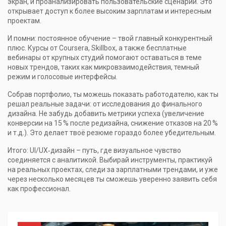
экран, и проанализировать пользовательские сценарии. Это
открывает доступ к более высоким зарплатам и интересным
проектам.
И помни: постоянное обучение – твой главный конкурентный
плюс. Курсы от Coursera, Skillbox, а также бесплатные
вебинары от крупных студий помогают оставаться в теме
новых трендов, таких как микровзаимодействия, темный
режим и голосовые интерфейсы.
Собрав портфолио, ты можешь показать работодателю, как ты
решал реальные задачи: от исследования до финального
дизайна. Не забудь добавить метрики успеха (увеличение
конверсии на 15 % после редизайна, снижение отказов на 20 %
и т.д.). Это делает твоё резюме гораздо более убедительным.
Итого: UI/UX‑дизайн – путь, где визуальное чувство
соединяется с аналитикой. Выбирай инструменты, практикуй
на реальных проектах, следи за зарплатными трендами, и уже
через несколько месяцев ты сможешь уверенно заявить себя
как профессионал.