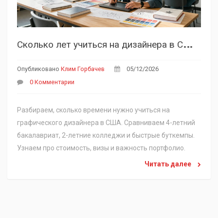
С
колько лет учиться на дизайнера в США: сроки обучения, стоимость и путь к карьере
Опубликовано
Клим Горбачев
05/12/2026
0 Комментарии
Разбираем, сколько времени нужно учиться на
графического дизайнера в США. Сравниваем 4-летний
бакалавриат, 2-летние колледжи и быстрые буткемпы.
Узнаем про стоимость, визы и важность портфолио.
Читать далее