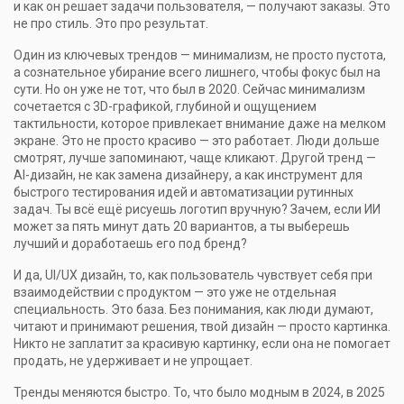
и как он решает задачи пользователя, — получают заказы. Это
не про стиль. Это про результат.
Один из ключевых трендов —
минимализм
,
не просто пустота,
а сознательное убирание всего лишнего, чтобы фокус был на
сути
. Но он уже не тот, что был в 2020. Сейчас минимализм
сочетается с
3D-графикой
,
глубиной и ощущением
тактильности, которое привлекает внимание даже на мелком
экране
. Это не просто красиво — это работает. Люди дольше
смотрят, лучше запоминают, чаще кликают. Другой тренд —
AI-дизайн
,
не как замена дизайнеру, а как инструмент для
быстрого тестирования идей и автоматизации рутинных
задач
. Ты всё ещё рисуешь логотип вручную? Зачем, если ИИ
может за пять минут дать 20 вариантов, а ты выберешь
лучший и доработаешь его под бренд?
И да,
UI/UX дизайн
,
то, как пользователь чувствует себя при
взаимодействии с продуктом
— это уже не отдельная
специальность. Это база. Без понимания, как люди думают,
читают и принимают решения, твой дизайн — просто картинка.
Никто не заплатит за красивую картинку, если она не помогает
продать, не удерживает и не упрощает.
Тренды меняются быстро. То, что было модным в 2024, в 2025