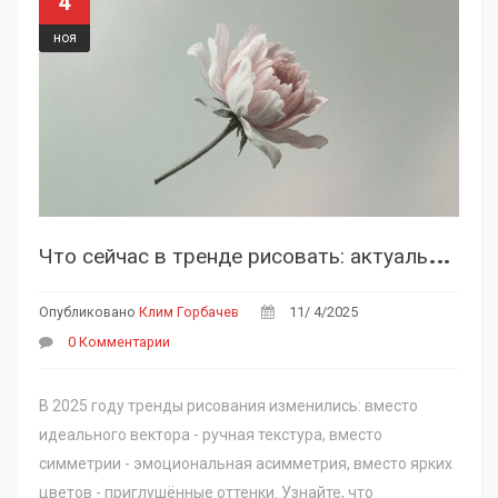
4
ноя
Ч
то сейчас в тренде рисовать: актуальные направления в графическом дизайне 2025
Опубликовано
Клим Горбачев
11/ 4/2025
0 Комментарии
В 2025 году тренды рисования изменились: вместо
идеального вектора - ручная текстура, вместо
симметрии - эмоциональная асимметрия, вместо ярких
цветов - приглушённые оттенки. Узнайте, что