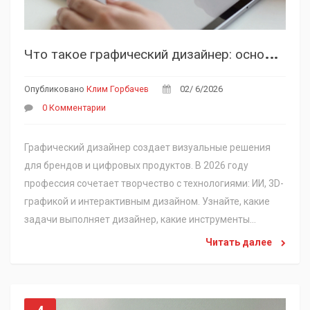
Ч
то такое графический дизайнер: основы профессии и современные тренды 2026
Опубликовано
Клим Горбачев
02/ 6/2026
0 Комментарии
Графический дизайнер создает визуальные решения
для брендов и цифровых продуктов. В 2026 году
профессия сочетает творчество с технологиями: ИИ, 3D-
графикой и интерактивным дизайном. Узнайте, какие
задачи выполняет дизайнер, какие инструменты
использует и как развивается эта сфера.
Читать далее