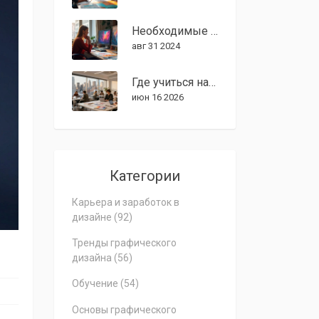
Необходимые знания для графического дизайнера
авг 31 2024
Где учиться на графического дизайнера в США: лучшие вузы, стоимость и советы для иностранцев
июн 16 2026
Категории
Карьера и заработок в
дизайне
(92)
Тренды графического
дизайна
(56)
Обучение
(54)
Основы графического