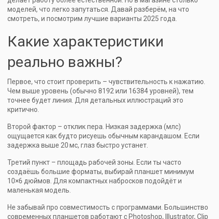
делает работу более естественной. Но в магазине столько
моделей, что легко запутаться. Давай разберём, на что
смотреть, и посмотрим лучшие варианты 2025 года.
Какие характеристики
реально важны?
Первое, что стоит проверить – чувствительность к нажатию.
Чем выше уровень (обычно 8192 или 16384 уровней), тем
точнее будет линия. Для детальных иллюстраций это
критично.
Второй фактор – отклик пера. Низкая задержка (млс)
ощущается как будто рисуешь обычным карандашом. Если
задержка выше 20 мс, глаз быстро устанет.
Третий пункт – площадь рабочей зоны. Если ты часто
создаёшь большие форматы, выбирай планшет минимум
10×6 дюймов. Для компактных набросков подойдёт и
маленькая модель.
Не забывай про совместимость с программами. Большинство
современных планшетов работают с Photoshop, Illustrator, Clip