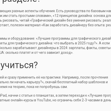
ающих разные аспекты обучения. Есть руководства по базовым н
ак им стать простыми словами», «12 принципов дизайна: основа дл
шь рисовать, читай «Графический дизайн без умения рисовать: реал
аботает, полезен материал «Как заработать дизайнеру без опыта: р
аммы и оборудование: «Лучшие программы для графического дизай
ты для графического дизайна: что выбрать в 2025 году?». А если
Сколько зарабатывают дизайнеры в 2024: зарплаты, факты, советы
: сколько платят и от чего зависит доход».
 учиться?
ей и сразу применить её на практике. Например, после прочтения
ально ли начать карьеру?», скачай бесплатный набор шаблонов и
ремя на теорию, пока не попробуешь сам.
iPad, начни с статьи о планшетах, а затем переходи к «Лучшие пр
тные онлайн‑курсы в YouTube, но ограничь себя 2‑3 часами в день