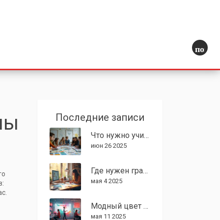
поиск
лы
Последние записи
Что нужно учить для поступления на дизайнера: навигация по навыкам и предметам
июн 26 2025
Где нужен графический дизайн: ключевые источники заработка
го
мая 4 2025
в:
с.
Модный цвет 2025 года: что выбрать графическому дизайнеру
мая 11 2025