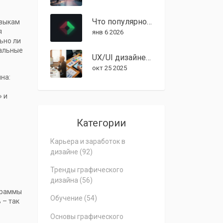
Что популярно в графическом дизайне в 2024 году: реальные тренды, которые работают
авыкам
я
янв 6 2026
ьно ли
еальные
UX/UI дизайнер vs графический дизайнер: ключевые различия
окт 25 2025
на:
» и
Категории
Карьера и заработок в
дизайне
(92)
Тренды графического
дизайна
(56)
ограммы
Обучение
(54)
 – так
Основы графического