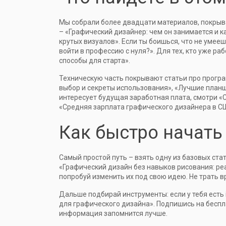
Мы собрали более двадцати материалов, покрыв
– «Графический дизайнер: чем он занимается и к
крутых визуалов». Если ты боишься, что не умее
войти в профессию с нуля?». Для тех, кто уже р
способы для старта».
Техническую часть покрывают статьи про прогр
выбор и секреты использования», «Лучшие планше
интересует будущая заработная плата, смотри «
«Средняя зарплата графического дизайнера в США
Как быстро начать
Самый простой путь – взять одну из базовых стат
«Графический дизайн без навыков рисования: ре
попробуй изменить их под свою идею. Не трать в
Дальше подбирай инструменты: если у тебя есть 
для графического дизайна». Подпишись на беспла
информация запомнится лучше.