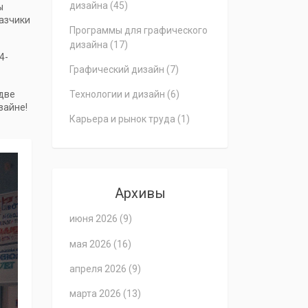
дизайна
(45)
ы
казчики
Программы для графического
дизайна
(17)
4-
Графический дизайн
(7)
‑две
Технологии и дизайн
(6)
зайне!
Карьера и рынок труда
(1)
Архивы
июня 2026
(9)
мая 2026
(16)
апреля 2026
(9)
марта 2026
(13)