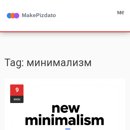
мен
Tag: минимализм
9
июн