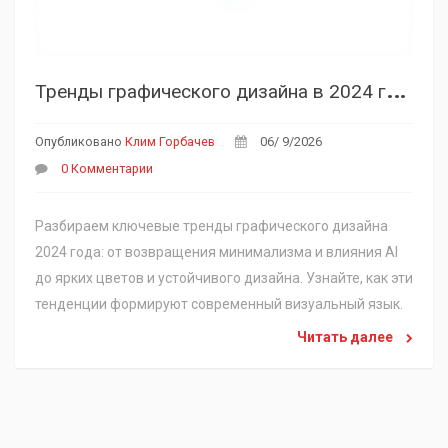
Т
ренды графического дизайна в 2024 году: что было актуально и как это влияет на сегодня
Опубликовано
Клим Горбачев
06/ 9/2026
0 Комментарии
Разбираем ключевые тренды графического дизайна
2024 года: от возвращения минимализма и влияния AI
до ярких цветов и устойчивого дизайна. Узнайте, как эти
тенденции формируют современный визуальный язык.
Читать далее