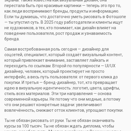
экраны
. Также известна как
визуальный дизайн
, она
перестала быть про красивые картинки — теперь это про то,
как люди воспринимают бренды, продукты и информацию
.
Если ты думаешь, что достаточно уметь рисовать в Фотошопе
— ты упустил суть. В 2025 году работодатели и клиенты ищут
не художников, а тех, кто понимает, как дизайн влияет на
поведение пользователя, рост продаж и узнаваемость
бренда.
Самая востребованная роль сегодня —
дизайнер для
соцсетей
,
специалист, который создаёт визуальный контент,
который привлекает внимание, заставляет лайкать и
переходить по ссылкам
. Второй по популярности —
UI/UX
дизайнер
,
человек, который проектирует не просто
интерфейс, а весь путь пользователя: от первого клика до
покупки
. И третья —
бренд-дизайнер
,
тот, кто превращает
идею в визуальную идентичность: логотип, цвета, шрифты,
стиль всех материалов
. Эти три направления — основа
современной карьеры. Не потому что они модные, а потому
что они решают конкретные задачи: увеличивают
вовлечённость, снижают отток клиентов, упрощают покупки.
Ты не обязан рисовать от руки. Ты не обязан оканчивать
курсы за 100 тысяч. Ты не обязан ждать диплома, чтобы