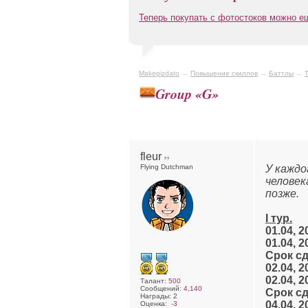
Теперь покупать с фотостоков можно 
Makepizdato
→
Повышение скиллов
→
Баттлы
→
Group «G»
fleur
Flying Dutchman
У каждо
человек
позже.
I тур.
01.04, 2
01.04, 2
Срок сд
02.04, 2
02.04, 2
Талант:
500
Сообщений:
4,140
Срок сд
Награды: 2
04.04, 2
Оценка:
-3