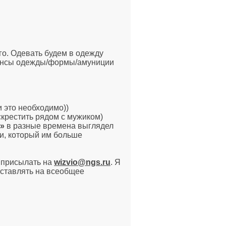
го. Одевать будем в одежду
ренсы одежды/формы/амуниции
и это необходимо))
скрестить рядом с мужиком)
»
в разные времена выглядел
ни, который им больше
ты присылать на
wizvio@ngs.ru
. Я
ыставлять на всеобщее