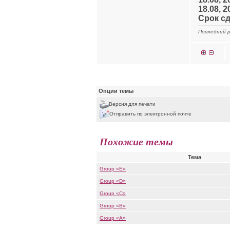
18.08, 2
Срок сд
Последний р
Опции темы
Версия для печати
Отправить по электронной почте
Похожие темы
Тема
Group «E»
Group «D»
Group «C»
Group «B»
Group «A»