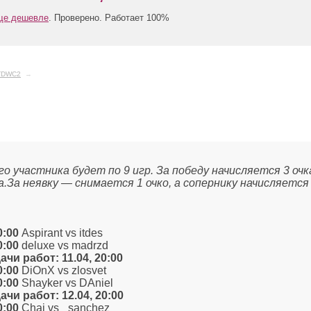
еще дешевле
. Проверено. Работает 100%
TDWC2
→
го участника будет по 9 игр. За победу начисляется 3 очк
а.За неявку — снимается 1 очко, а сопернику начисляется
0:00
Aspirant vs itdes
0:00
deluxe vs madrzd
ачи работ: 11.04, 20:00
0:00
DiOnX vs zlosvet
0:00
Shayker vs DAniel
ачи работ: 12.04, 20:00
0:00
Chaj vs _sanchez_