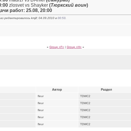
0:00
zlosvet vs Shayker
(
Тюркский воин
)
ачи работ: 25.08, 20:00
аз редактировалось kmjif; 04.09.2010 в
00:53
.
«
Group «F»
|
Group «H»
»
Автор
Раздел
fleur
TDWC2
fleur
TDWC2
fleur
TDWC2
fleur
TDWC2
fleur
TDWC2