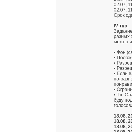
02.07, 1
02.07, 1
Срок сда
IV тур.
Задание
разных 
можно и
• Фон (
• Полож
• Разре
• Разре
• Если 
по-разн
понрави
• Огран
• Т.к. С
буду по
голосов
18.08, 2
18.08, 2
18.08, 2
18.08, 2