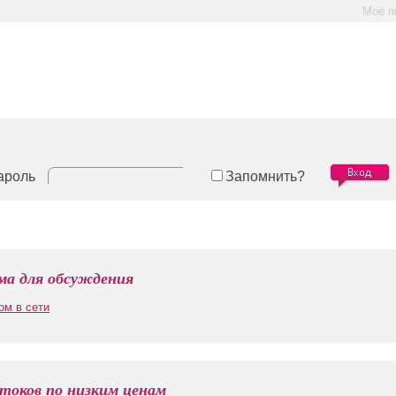
Моё п
ароль
Запомнить?
а для обсуждения
ом в сети
токов по низким ценам