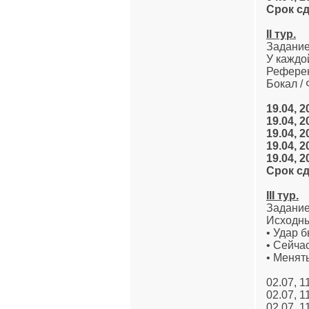
Срок сд
II тур.
Задание
У каждо
Референ
Бокал /
19.04, 2
19.04, 2
19.04, 2
19.04, 2
19.04, 2
Срок сд
III тур.
Задание
Исходны
• Удар 
• Сейча
• Менят
02.07, 1
02.07, 1
02.07, 1