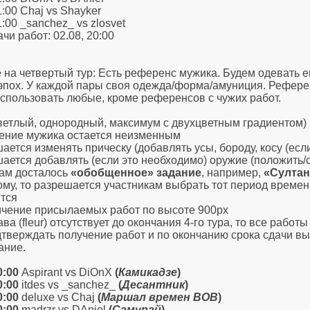
1:00 Chaj vs Shayker
1:00 _sanchez_ vs zlosvet
чи работ: 02.08, 20:00
 на четвертый тур: Есть референс мужика. Будем одевать е
эпох. У каждой пары своя одежда/форма/амуниция. Рефе
спользовать любые, кроме референсов с чужих работ.
светлый, однородный, максимум с двухцветным градиентом)
ение мужика остается неизменным
шается изменять прическу (добавлять усы, бороду, косу (есл
шается добавлять (если это необходимо) оружие (положить/
вам досталось
«обобщенное» задание
, например,
«Султан
ому, то разрешается участникам выбрать тот период време
тся
ичение присылаемых работ по высоте 900px
лава (fleur) отсутствует до окончания 4-го тура, то все рабо
дтверждать получение работ и по окончанию срока сдачи в
ание.
0:00
Aspirant vs DiOnX
(
Камикадзе
)
0:00
itdes vs _sanchez_
(
Десантник
)
0:00
deluxe vs Chaj
(
Маршал времен ВОВ
)
0:00
madrzr vs DAniel
(
Самурай
)