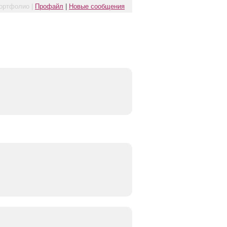
ортфолио |
Профайл
|
Новые сообщения