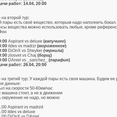
ачи работ: 14.04, 20:00
 на второй тур:
й пары есть своё вещество, которым надо наполнить бокал.
сы вещества можно использовать любые, кроме референсо
 Фон
0:00
Aspirant vs deluxe
(
капучино
)
0:00
itdes vs madrzr
(
мороженное
)
0:00
DiOnX vs Sheyker
(
чернила
)
0:00
zlosvet vs Chaj
(
борщ
)
0:00
DAniel vs _sanchez_
(
парафин
)
ачи работ: 26.04, 20:00
 на третий тур: У каждой пары есть своя машина. Будем ее 
е данные:
был на скорости 50-60км/час
с машина стоит, а не в движении
ь окружение не надо, но можно
1:00 Aspirant vs madrzd
1:00 itdes vs deluxe
1:00 DiOnX vs DAniel