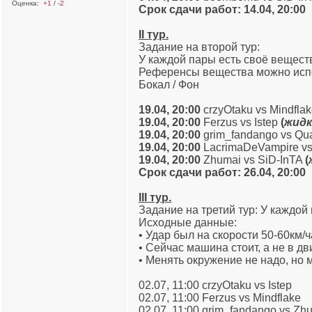
Оценка:
+1
/
-2
Срок сдачи работ: 14.04, 20:00
II тур.
Задание на второй тур:
У каждой пары есть своё вещест
Референсы вещества можно испо
Бокал / Фон
19.04, 20:00
crzyOtaku vs Mindfla
19.04, 20:00
Ferzus vs Istep
(
жидк
19.04, 20:00
grim_fandango vs Qu
19.04, 20:00
LacrimaDeVampire v
19.04, 20:00
Zhumai vs SiD-InTA
(
Срок сдачи работ: 26.04, 20:00
III тур.
Задание на третий тур: У каждой
Исходные данные:
• Удар был на скорости 50-60км/ч
• Сейчас машина стоит, а не в д
• Менять окружение не надо, но
02.07, 11:00 crzyOtaku vs Istep
02.07, 11:00 Ferzus vs Mindflake
02.07, 11:00 grim_fandango vs Zh