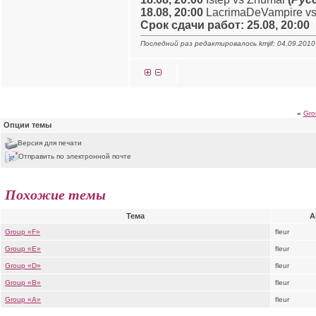
18.08, 20:00
LacrimaDeVampire vs
Срок сдачи работ: 25.08, 20:00
Последний раз редактировалось kmjif; 04.09.2010
«
Gro
Опции темы
Версия для печати
Отправить по электронной почте
Похожие темы
Тема
А
Group «F»
fleur
Group «E»
fleur
Group «D»
fleur
Group «B»
fleur
Group «A»
fleur