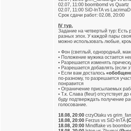
02.07, 11:00 boombomd vs Quartz
02.07, 11:00 SiD-InTA vs Lacrima
Срок сдачи работ: 02.08, 20:00
IV тур.
Задание на четвертый тур: Есть
разных эпох. У каждой пары св
можно использовать любые, кром
• Фон (светлый, однородный, ма
• Положение мужика остается н
• Разрешается изменять прическу
• Разрешается добавлять (если э
• Если вам досталось
«обобщен
по-разному, то разрешается уча
понравится
• Ограничение присылаемых раб
• Т.к. Слава (fleur) отсутствует 
буду подтверждать получение ра
голосование.
18.08, 20:00
crzyOtaku vs grim_f
18.08, 20:00
Ferzus vs SiD-InTA
(
С
18.08, 20:00
Mindflake vs boomb
18.08, 20:00
Istep vs Zhumai
(
Рус