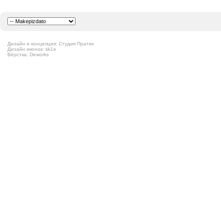
Дизайн и концепция: Студия Пратик
Дизайн иконок: sk1e
Вёрстка: Deworks