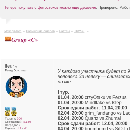
Теперь покупать с фотостоков можно еще дешевле
. Проверено. Рабо
Makepizdato
→
Повышение скиллов
→
Баттлы
→
TDWC2
→
Group «C»
fleur
Flying Dutchman
У каждого участника будет по 9
человека.За неявку — снимается
позже.
I тур.
01.04, 20:00
crzyOtaku vs Ferzus
01.04, 20:00
Mindflake vs Istep
Срок сдачи работ: 11.04, 20:00
02.04, 20:00
grim_fandango vs La
02.04, 20:00
Quartz vs Zhumai
Талант:
500
Сообщений:
4,140
Срок сдачи работ: 12.04, 20:00
Награды: 2
04.04, 20:00
boombomd vs SiD-In
Оценка:
+1
/
-2