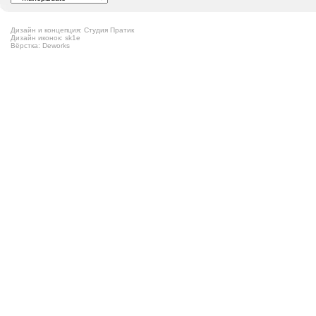
Дизайн и концепция: Студия Пратик
Дизайн иконок: sk1e
Вёрстка: Deworks