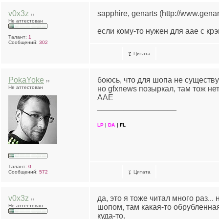
v0x3z
sapphire, genarts (http://www.gena
Не аттестован
если кому-то нужен для aae с крэ
Талант:
1
Сообщений:
302
Цитата
PokaYoke
боюсь, что для шопа не существу
Не аттестован
но gfxnews позыркал, там тож нет
AAE
__________________
LP
|
DA
|
FL
Талант:
0
Сообщений:
572
Цитата
v0x3z
да, это я тоже читал много раз... 
Не аттестован
шопом, там какая-то обрубленная
куда-то.