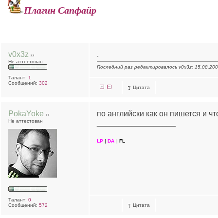
Плагин Сапфайр
v0x3z
.
Не аттестован
Последний раз редактировалось v0x3z; 15.08.20
Талант:
1
Сообщений:
302
Цитата
PokaYoke
по английски как он пишется и ч
Не аттестован
__________________
LP
|
DA
|
FL
Талант:
0
Сообщений:
572
Цитата