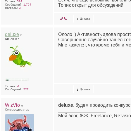
Талант:
514
Топик открыт для обсуждений.
Сообщений:
1,794
Награды:
3
Цитата
deluxe
Ололо :) Активность адова просто
Где люкс?
Совершенно случайно зашел сего
Мне кажется, что кроме тебя и ме
Талант:
-1
Сообщений:
527
Цитата
WizVio
deluxe
, будем проводить конкур
Супермодератор
__________________
Мой блог, ЖЖ, Freelance, Re:visi