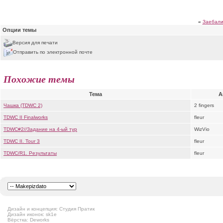
«
Заебал
Опции темы
Версия для печати
Отправить по электронной почте
Похожие темы
Тема
А
Чашка (TDWC 2)
2 fingers
TDWC II Finalworks
fleur
TDWC#2//Задание на 4-ый тур
WizVio
TDWC II. Tour 3
fleur
TDWC/R1. Результаты
fleur
Дизайн и концепция: Студия Пратик
Дизайн иконок: sk1e
Вёрстка: Deworks