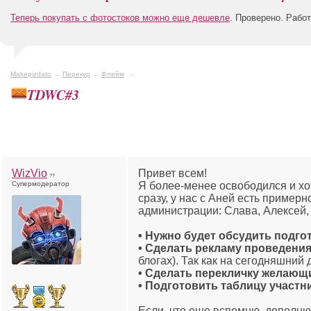
Теперь покупать с фотостоков можно еще дешевле
. Проверено. Рабо
Makepizdato
→
Перекур
→
Флейм
→
TDWC#3
WizVio
Привет всем!
Супермодератор
Я более-менее освободился и хо
сразу, у нас с Аней есть пример
администрации: Слава, Алексей, 
• Нужно будет обсудить подго
• Сделать рекламу проведения
блогах). Так как на сегодняшний
• Сделать перекличку желающ
• Подготовить таблицу участн
Если, что еще вспомню, дополню