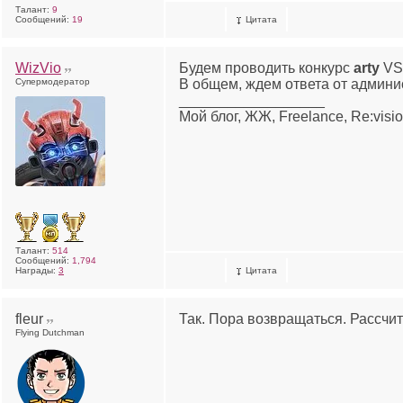
Талант:
9
Сообщений:
19
Цитата
WizVio
Будем проводить конкурс
arty
V
Супермодератор
В общем, ждем ответа от админи
__________________
Мой блог, ЖЖ, Freelance, Re:visi
Талант:
514
Сообщений:
1,794
Награды:
3
Цитата
fleur
Так. Пора возвращаться. Рассчи
Flying Dutchman