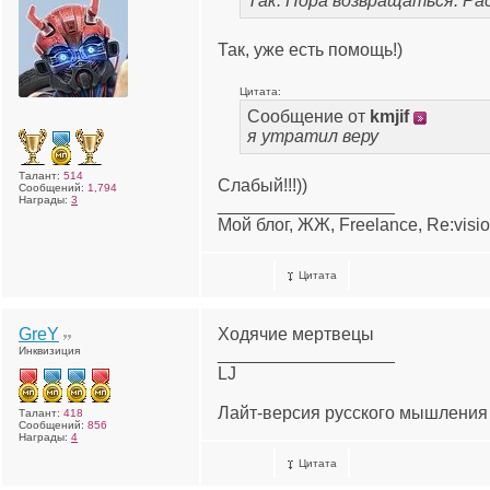
Так. Пора возвращаться. Р
Так, уже есть помощь!)
Цитата:
Сообщение от
kmjif
я утратил веру
Талант:
514
Слабый!!!))
Сообщений:
1,794
Награды:
3
__________________
Мой блог, ЖЖ, Freelance, Re:visi
Цитата
GreY
Ходячие мертвецы
Инквизиция
__________________
LJ
Лайт-версия русского мышления
Талант:
418
Сообщений:
856
Награды:
4
Цитата