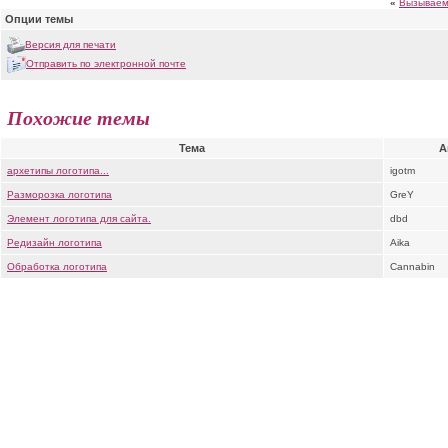
«
Вызываем
Опции темы
Версия для печати
Отправить по электронной почте
Похожие темы
Тема
А
архетипы логотипа...
igotm
Разморозка логотипа
GreY
Элемент логотипа для сайта.
dbd
Редизайн логотипа
Aika
Обработка логотипа
Cannabin