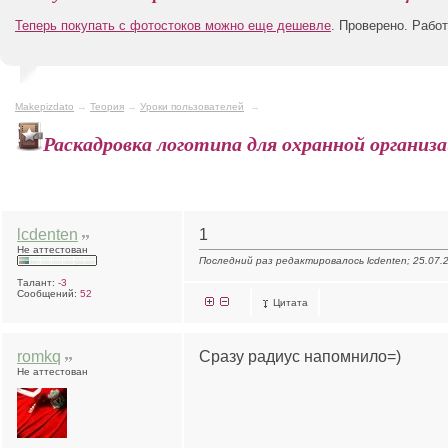
Теперь покупать с фотостоков можно еще дешевле
. Проверено. Рабо
Makepizdato
→
Теория
→
Уроки пользователей
→
Раскадровка логотипа для охранной организ
lcdenten
1
Не аттестован
Последний раз редактировалось lcdenten; 25.07.
Талант:
-3
Сообщений:
52
Цитата
romkq
Сразу радиус напомнило=)
Не аттестован