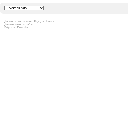
Дизайн и концепция: Студия Пратик
Дизайн иконок: sk1e
Вёрстка: Deworks