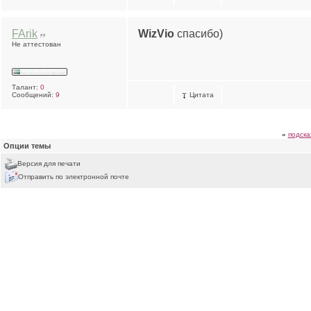
FArik
WizVio
спасибо)
Не аттестован
Талант:
0
Сообщений:
9
Цитата
«
подск
Опции темы
Версия для печати
Отправить по электронной почте