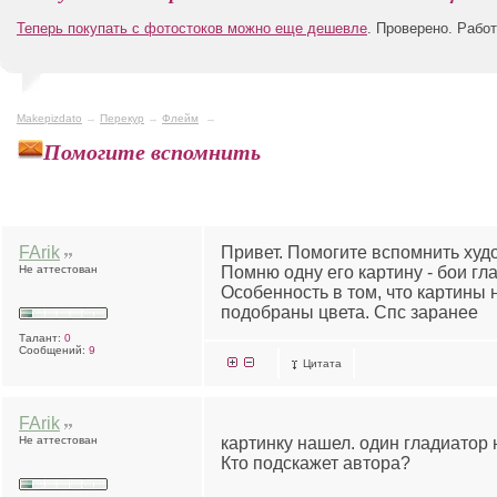
Теперь покупать с фотостоков можно еще дешевле
. Проверено. Рабо
Makepizdato
→
Перекур
→
Флейм
→
Помогите вспомнить
FArik
Привет. Помогите вспомнить худ
Не аттестован
Помню одну его картину - бои гл
Особенность в том, что картины 
подобраны цвета. Спс заранее
Талант:
0
Сообщений:
9
Цитата
FArik
Не аттестован
картинку нашел. один гладиатор 
Кто подскажет автора?