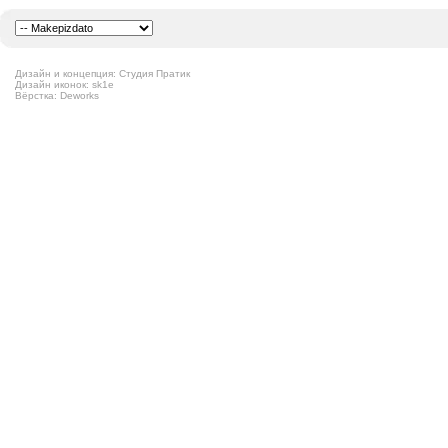
Дизайн и концепция: Студия Пратик
Дизайн иконок: sk1e
Вёрстка: Deworks