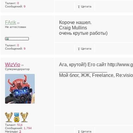
Талант:
0
Сообщений:
9
Цитата
FArik
Короче нашел.
Не аттестован
Craig Mullins
очень крутые работы)
Талант:
0
Сообщений:
9
Цитата
WizVio
Ага, крутой!) Его сайт http://www
Супермодератор
__________________
Мой блог, ЖЖ, Freelance, Re:visi
Талант:
514
Сообщений:
1,794
Награды:
3
Цитата