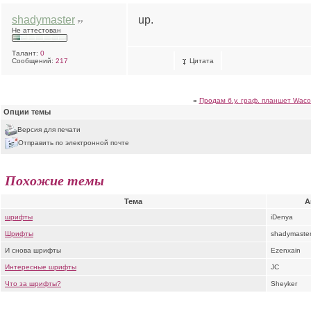
shadymaster
up.
Не аттестован
Талант:
0
Сообщений:
217
Цитата
«
Продам б.у. граф. планшет Wacom
Опции темы
Версия для печати
Отправить по электронной почте
Похожие темы
Тема
А
шрифты
iDenya
Шрифты
shadymaste
И снова шрифты
Ezenxain
Интересные шрифты
JC
Что за шрифты?
Sheyker