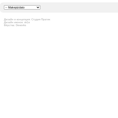
Дизайн и концепция: Студия Пратик
Дизайн иконок: sk1e
Вёрстка: Deworks