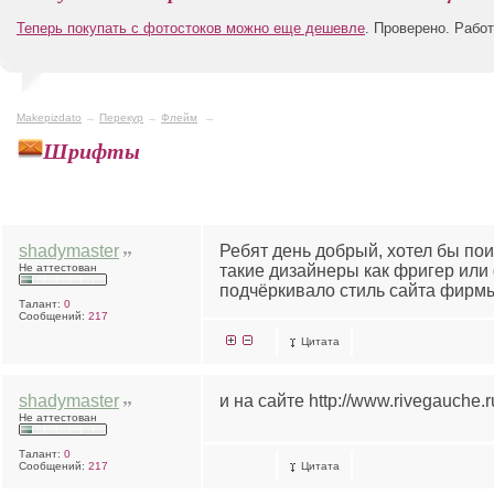
Теперь покупать с фотостоков можно еще дешевле
. Проверено. Рабо
Makepizdato
→
Перекур
→
Флейм
→
Шрифты
shadymaster
Ребят день добрый, хотел бы пои
Не аттестован
такие дизайнеры как фригер или
подчёркивало стиль сайта фирмы
Талант:
0
Сообщений:
217
Цитата
shadymaster
и на сайте http://www.rivegauche.
Не аттестован
Талант:
0
Сообщений:
217
Цитата