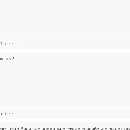
Цитата
му это?
Цитата
gar
, :) это Вася, это нормально, скажи спасибо что он не ска