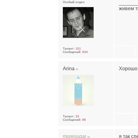
Особый отдел.
______
живем т
Талант:
101
Сообщений:
634
Arina
Хорошо 
Талант:
33
Сообщений:
86
moresugar
я так сп