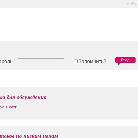
Моё п
ароль
Запомнить?
а для обсуждения
ом в сети
токов по низким ценам