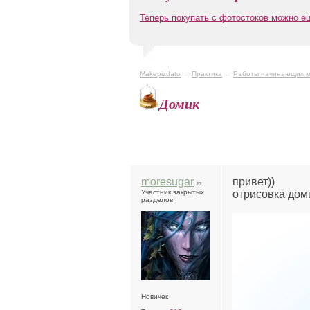
Теперь покупать с фотостоков можно 
Makepizdato
→
Практика
→
Работы начинающих м
Домик
moresugar
привет))
Участник закрытых
отрисовка дом
разделов
Новичек