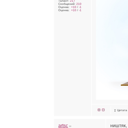
Талант:
217
Сообщений:
210
Оценка:
+10
/
-1
Оценка:
+10
/
-1
Цитата
artsc
ништяк,