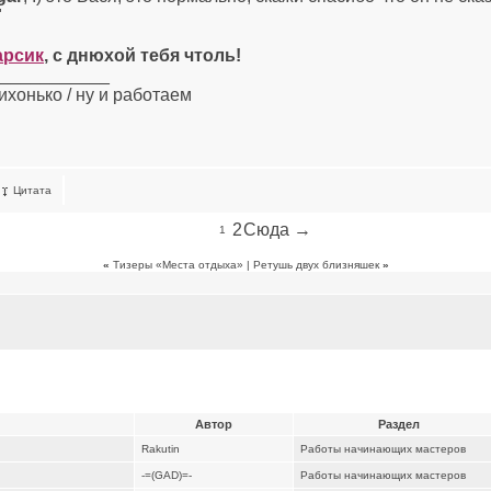
"
арсик
, с днюхой тебя чтоль!
____________
ихонько / ну и работаем
Цитата
2
Сюда →
1
«
Тизеры «Места отдыха» | Ретушь двух близняшек
»
Автор
Раздел
Rakutin
Работы начинающих мастеров
-=(GAD)=-
Работы начинающих мастеров