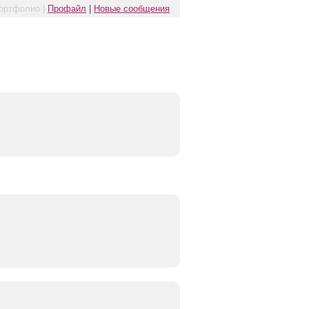
ортфолио |
Профайл
|
Новые сообщения