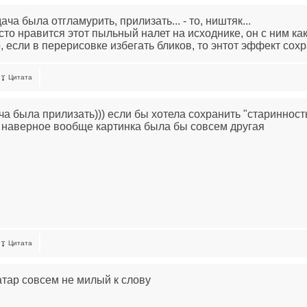
ача была отгламурить, прилизать... - то, ништяк...
то нравится этот пыльный налет на исходнике, он с ним как-
 если в перерисовке избегать бликов, то энтот эффект сохр
Цитата
ча была прилизать))) если бы хотела сохранить "старинность
и наверное вообще картинка была бы совсем другая
Цитата
атар совсем не милый к слову