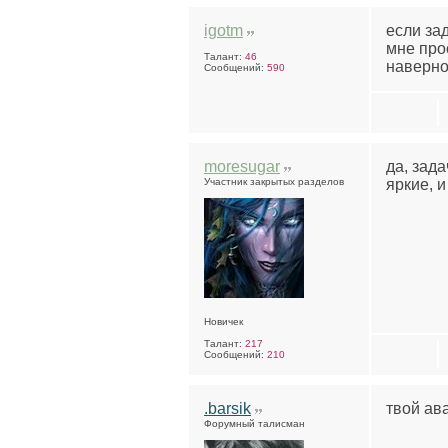
igotm
если зад
мне прос
Талант:
46
наверно,
Сообщений:
590
moresugar
да, зада
Участник закрытых разделов
яркие, 
Новичек
Талант:
217
Сообщений:
210
.barsik
твой ав
Форумный талисман