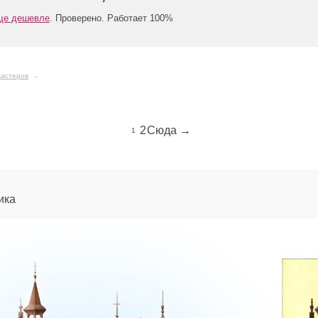
еще дешевле
. Проверено. Работает 100%
астеров
→
2
Сюда →
1
ика