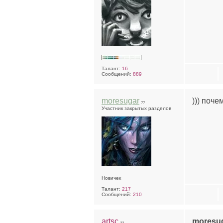
Талант:
16
Сообщений:
889
moresugar
))) поче
Участник закрытых разделов
Новичек
Талант:
217
Сообщений:
210
artsc
moresu