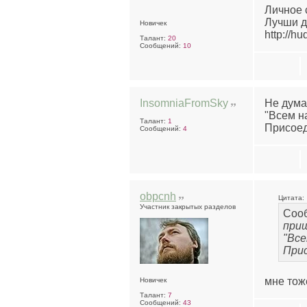
Личное 
Лучши д
Новичек
http://h
Талант:
20
Сообщений:
10
InsomniaFromSky
Не дума
"Всем н
Талант:
1
Присоед
Сообщений:
4
obpcnh
Цитата:
Участник закрытых разделов
Соо
приш
"Все
Прис
мне тож
Новичек
Талант:
7
Сообщений:
43