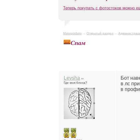
Теперь покупать с фотостоков можно 
Makepizdato
→
Открытый раздел
→
Администрац
Спам
Levsha
Бот наве
Где моя блоха?
в лс пр
в профи