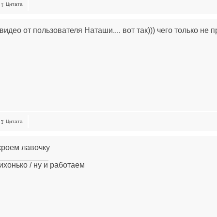
Цитата
идео от пользователя Наташи.... вот так))) чего только не 
Цитата
кроем лавочку
____________
ихонько / ну и работаем