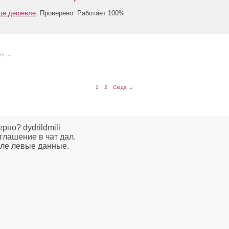
еще дешевле
. Проверено. Работает 100%
ия
→
1
2
Сюда →
рно? dydrildmili
иглашение в чат дал.
ле левые данные.