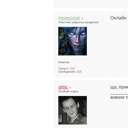
moresugar
Онлайн в
Участник закрытых разделов
Новичек
Талант:
217
Сообщений:
210
artsc
ща, при
Особый отдел.
______
живем т