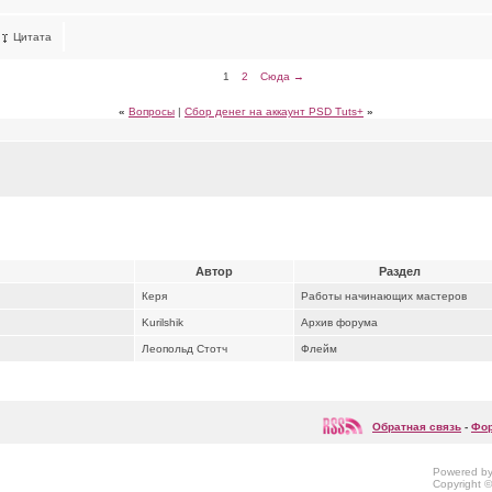
Цитата
1
2
Сюда →
«
Вопросы
|
Сбор денег на аккаунт PSD Tuts+
»
Автор
Раздел
Керя
Работы начинающих мастеров
Kurilshik
Архив форума
Леопольд Стотч
Флейм
Обратная связь
-
Фор
Powered by 
Copyright ©