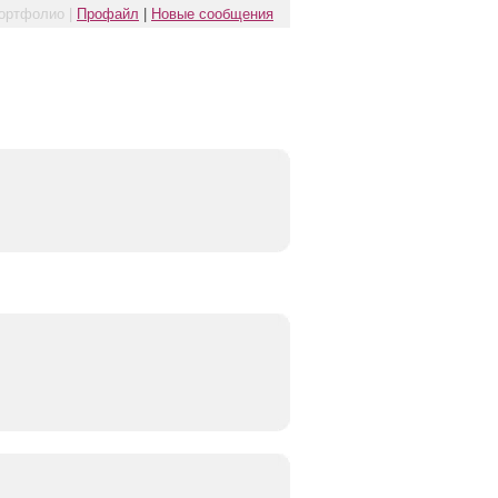
ортфолио |
Профайл
|
Новые сообщения