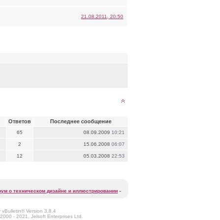
21.08.2011, 20:50
Ответов
Последнее сообщение
65
08.09.2009
10:21
2
15.06.2008
06:07
12
05.03.2008
22:53
ум о техническом дизайне и иллюстрировании
-
vBulletin® Version 3.8.4
2000 - 2021, Jelsoft Enterprises Ltd.