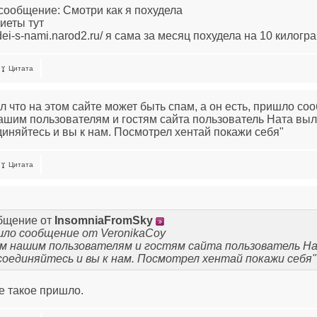
сообщение: Смотри как я похудела
иеты тут
udei-s-nami.narod2.ru/ я сама за месяц похудела на 10 килогр
Цитата
л что на этом сайте может быть спам, а он есть, пришло со
ашим пользователям и гостям сайта пользователь Ната вы
иняйтесь и вы к нам. Посмотрел хентай покажи себя"
Цитата
бщение от
InsomniaFromSky
ло сообщение от VeronikaCoy
м нашим пользователям и гостям сайта пользователь На
оединяйтесь и вы к нам. Посмотрел хентай покажи себя"
е такое пришло.