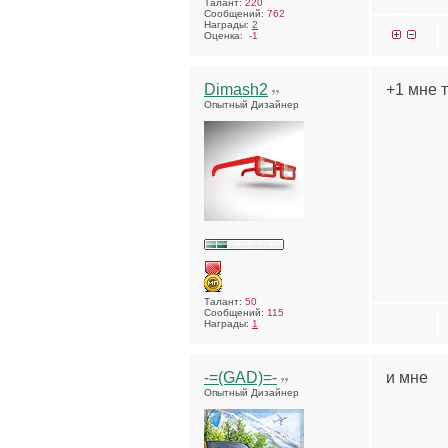
Талант:
220
Сообщений:
762
Награды:
2
Оценка:
-1
Dimash2
+1 мне 
Опытный Дизайнер
Талант:
50
Сообщений:
115
Награды:
1
-=(GAD)=-
и мне
Опытный Дизайнер