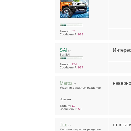
Талант:
32
Сообщений:
938
SAI
Интерес
БанSAI
Талант:
124
Сообщений:
997
Maroz
наверно
Участник закрытых разделов
Новичек
Талант:
11
Сообщений:
59
Tim
от incap
Участник закрытых разделов