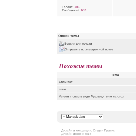
Талант:
101
Сообщений:
634
Опции темы
Версия для печати
Отправить по электронной почте
Похожие темы
Тема
Спам-бот
спам
Vereon и спам в виде Руководителю на стол
Дизайн и концепция: Студия Пратик
Дизайн иконок: sk1e