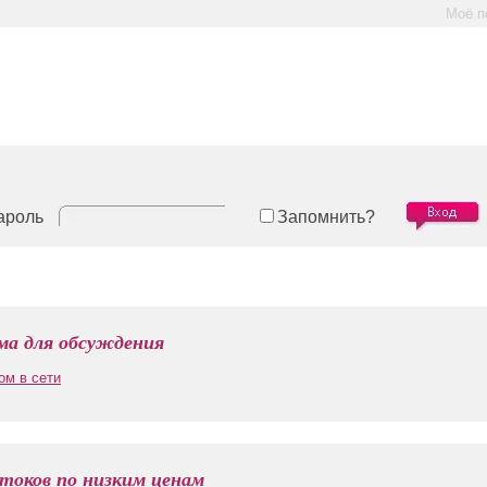
Моё п
ароль
Запомнить?
а для обсуждения
ом в сети
токов по низким ценам