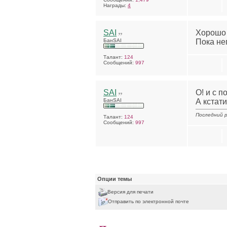
Награды:
4
SAI
Хорошо к
БанSAI
Пока не
Талант:
124
Сообщений:
997
SAI
О! и с п
БанSAI
А кстат
Последний р
Талант:
124
Сообщений:
997
Опции темы
Версия для печати
Отправить по электронной почте