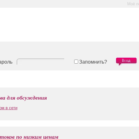
Моё п
ароль
Запомнить?
а для обсуждения
ом в сети
токов по низким ценам