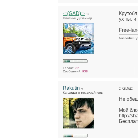
-=(GAD)=-
Крутобл 
Опытный Дизайнер
ух ты, 
______
Free-lan
Последний р
Талант:
32
Сообщений:
938
Rakutin
::kara::
Кандидат в тех.дизайнеры
______
Не обещ
------------
Мой блог 
http://sh
Бесплат