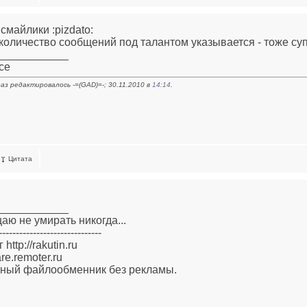
смайлики :pizdato:
и количество сообщений под талантом указывается - тоже суп
____________
ce
аз редактировалось -=(GAD)=-; 30.11.2010 в
14:14
.
Цитата
____________
аю не умирать никогда...
------------------------------
http://rakutin.ru
are.remoter.ru
ный файлообменник без рекламы.