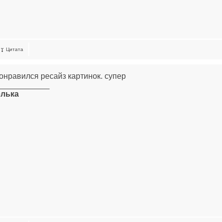
Цитата
 понравился ресайз картинок. супер
____________
лька