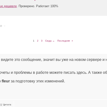
еще дешевле
. Проверено. Работает 100%
ия
→
1
2
3
Сюда →
Последняя
»
 видите это сообщение, значит вы уже на новом сервере и
.
очеты и проблемы в работе можете писать здесь. А также о
о
fleur
за подготовку этих изменений.
Цитата