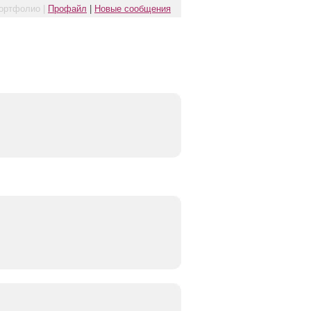
ортфолио |
Профайл
|
Новые сообщения