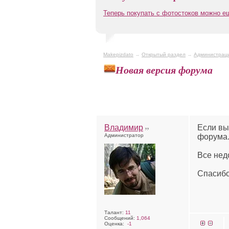
Теперь покупать с фотостоков можно 
Makepizdato
→
Открытый раздел
→
Администрац
Новая версия форума
Владимир
Если вы
Администратор
форума
Все нед
Спасиб
Талант:
11
Сообщений:
1,064
Оценка:
-1