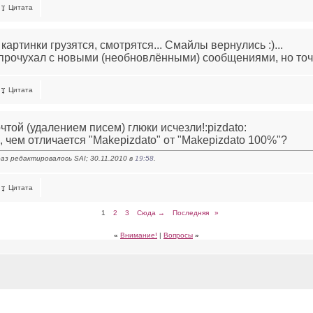
Цитата
артинки грузятся, смотрятся... Смайлы вернулись :)...
прочухал с новыми (необновлёнными) сообщениями, но точн
Цитата
очтой (удалением писем) глюки исчезли!:pizdato:
и, чем отличается "Makepizdato" от "Makepizdato 100%"?
аз редактировалось SAI; 30.11.2010 в
19:58
.
Цитата
1
2
3
Сюда →
Последняя
»
«
Внимание!
|
Вопросы
»