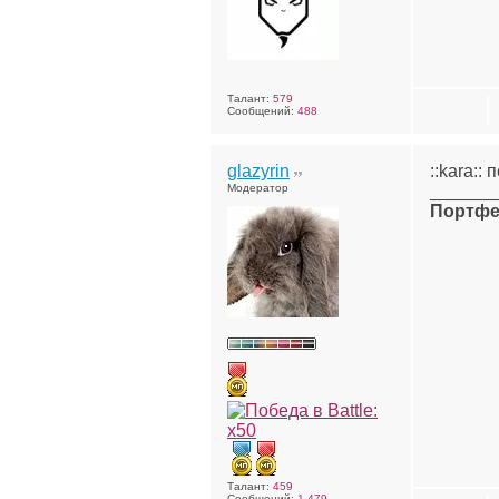
Талант:
579
Сообщений:
488
glazyrin
::kara::
Модератор
______
Портфе
Талант:
459
Сообщений:
1,479